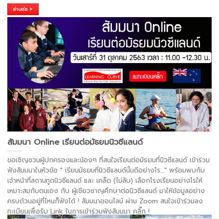
อ่านต่อ >
สัมมนา Online เรียนต่อมัธยมนิวซีแลนด์
ขอเชิญชวนผู้ปกครองและน้องๆ ที่สนใจเรียนต่อมัธยมที่นิวซีแลนด์ เข้าร่วม
ฟังสัมมนาในหัวข้อ " เรียนมัธยมที่นิวซีแลนด์นั้นดีอย่างไร…" พร้อมพบกับ
เจ้าหน้าที่สถานทูตนิวซีแลนด์ และ เคล็ด (ไม่ลับ) เลือกโรงเรียนอย่างไรให้
เหมาะสมกับตนเอง กับ ผู้เชียวชาญศึกษาต่อนิวซีแลนด์ มาให้ข้อมูลอย่าง
ครบถ้วนอยู่ที่ไหนก็ฟังได้ ! สัมมนาออนไลน์ ผ่าน Zoom สนใจเข้าร่วมลง
ทะเบียนเพื่อรับ Link ในการเข้าร่วมฟังสัมมนา คลิ๊ก !