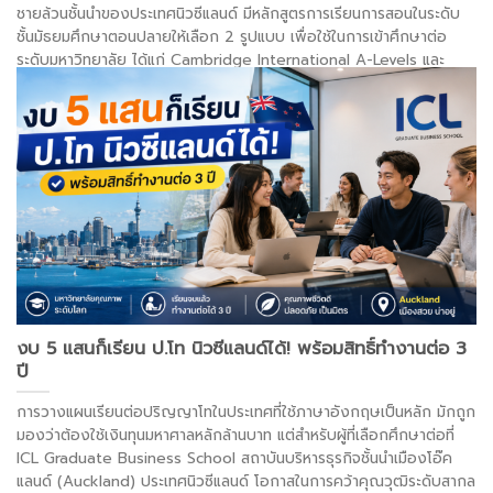
ชายล้วนชั้นนำของประเทศนิวซีแลนด์ มีหลักสูตรการเรียนการสอนในระดับ
ชั้นมัธยมศึกษาตอนปลายให้เลือก 2 รูปแบบ เพื่อใช้ในการเข้าศึกษาต่อ
ระดับมหาวิทยาลัย ได้แก่ Cambridge International A-Levels และ
New Zealand NCEA โดยผู้สำเร็จการศึกษาได้รับการยอมรับเข้าศึกษา
ต่อในมหาวิทยาลัยชั้นนำระดับโลก ทั้งในสหรัฐอเมริกา สหราชอาณาจักร และ
ออสเตรเลีย
. . .
อ่านต่อ >
งบ 5 แสนก็เรียน ป.โท นิวซีแลนด์ได้! พร้อมสิทธิ์ทำงานต่อ 3
ปี
การวางแผนเรียนต่อปริญญาโทในประเทศที่ใช้ภาษาอังกฤษเป็นหลัก มักถูก
มองว่าต้องใช้เงินทุนมหาศาลหลักล้านบาท แต่สำหรับผู้ที่เลือกศึกษาต่อที่
ICL Graduate Business School สถาบันบริหารธุรกิจชั้นนำเมืองโอ๊ค
แลนด์ (Auckland) ประเทศนิวซีแลนด์ โอกาสในการคว้าคุณวุฒิระดับสากล