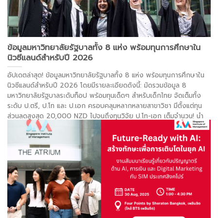
ข้อมูลมหาวิทยาลัยรัฐบาลทั้ง 8 แห่ง พร้อมทุนการศึกษาใน
นิวซีแลนด์สำหรับปี 2026
อัปเดตล่าสุด! ข้อมูลมหาวิทยาลัยรัฐบาลทั้ง 8 แห่ง พร้อมทุนการศึกษาใน
นิวซีแลนด์สำหรับปี 2026 โดยมีรายละเอียดดังนี้: มัดรวมข้อมูล 8
มหาวิทยาลัยรัฐบาลระดับท็อป พร้อมทุนเด็ดๆ สำหรับเด็กไทย จัดเต็มทั้ง
ระดับ ป.ตรี, ป.โท และ ป.เอก ครอบคลุมหลากหลายสาขาวิชา มีตั้งแต่ทุน
ส่วนลดสูงสุด 20,000 NZD ไปจนถึงทุนวิจัย ป.โท-เอก เต็มจำนวน! นำ
ทัพโดยสถาบันระดับโลก เช่น U of Auckland, U of Otago, AUT และ
U of Canterbury พร้อมเจาะลึกสาขาที่โดดเด่นของแต่ละแห่ง ทั้ง
วิศวกรรมศาสตร์, การแพทย์, ธุรกิจ และ IT สรุปข้อมูลให้ครบจบในที่เดียว
ทั้งเรทค่าเทอม ค่าหอพัก และ QS World Ranking ปี . . .
อ่านต่อ >