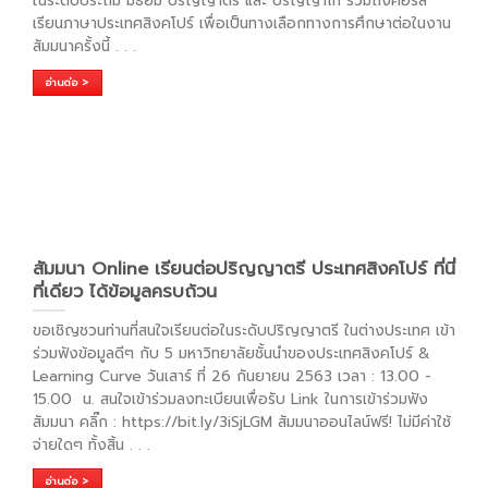
ในระดับประถม มัธยม ปริญญาตรี และ ปริญญาโท รวมถึงคอร์ส
เรียนภาษาประเทศสิงคโปร์ เพื่อเป็นทางเลือกทางการศึกษาต่อในงาน
สัมมนาครั้งนี้
. . .
อ่านต่อ >
สัมมนา Online เรียนต่อปริญญาตรี ประเทศสิงคโปร์ ที่นี่
ที่เดียว ได้ข้อมูลครบถ้วน
ขอเชิญชวนท่านที่สนใจเรียนต่อในระดับปริญญาตรี ในต่างประเทศ เข้า
ร่วมฟังข้อมูลดีๆ กับ 5 มหาวิทยาลัยชั้นนำของประเทศสิงคโปร์ &
Learning Curve วันเสาร์ ที่ 26 กันยายน 2563 เวลา : 13.00 -
15.00 น. สนใจเข้าร่วมลงทะเบียนเพื่อรับ Link ในการเข้าร่วมฟัง
สัมมนา คลิ๊ก : https://bit.ly/3iSjLGM สัมมนาออนไลน์ฟรี! ไม่มีค่าใช้
จ่ายใดๆ ทั้งสิ้น
. . .
อ่านต่อ >