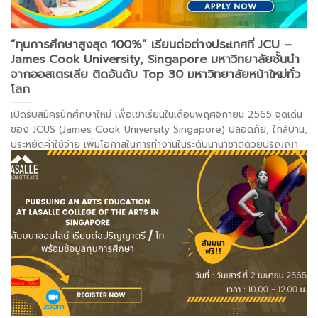
”ทุนการศึกษาสูงสุด 100%” เรียนต่อต่างประเทศที่ JCU –
James Cook University, Singapore มหาวิทยาลัยชั้นนำ
จากออสเตรเลีย ติดอันดับ Top 30 มหาวิทยาลัยหน้าใหม่ทั่ว
โลก
เปิดรับสมัครนักศึกษาใหม่ เพื่อเข้าเรียนในเดือนพฤศจิกายน 2565 จุดเด่น
ของ JCUS (James Cook University Singapore) ปลอดภัย, ใกล้บ้าน,
ประหยัดค่าใช้จ่าย เพิ่มโอกาสในการทำงานในระดับนานาชาติด้วยปริญญา
ของออสเตรเลีย หลักสูตรปริญญาตรี 2 ปี และปริญญาโท 1 ปี พัฒนา
ทักษะการคิดแบบ competitive mindset ในประเทศศูนย์กลางการทำ
ธุรกิจในเอเชีย มีหลักสูตรเตรียมพร้อมพื้นฐานภาษาและวิชาการทุกระดับ
. .
.
อ่านต่อ >