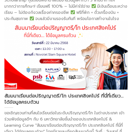
Scholarship ทุนเรียนพยาบาลเต็มจำนวนมูลค่ากว่า 3 ล้านบาท ที่ให้
มากกว่าการศึกษา! เรียนฟรี 100% – ไม่มีค่าใช้จ่าย
มีเงินเดือนระหว่าง
เรียน – ไม่ต้องกังวลเรื่องค่าครองชีพ
ฟรีที่พัก + ตั๋วเครื่องบิน +
ประกันสุขภาพ
จบแล้วมีงานรองรับทันที พร้อมโอกาสทำงานในโรง
พยาบาลชั้นนำของสิงคโปร์และไปต่อที่ออสเตรเลียหลังจบสัญญา! วันเสาร์
5 เมษายน 2568 เวลา 13:00 น. (Zoom Online ) .
. . .
อ่านต่อ >
สัมมนาเรียนต่อปริญญาตรี/โท ประเทศสิงคโปร์ ที่นี่ที่เดียว…
ได้ข้อมูลครบถ้วน
ขอเชิญชวนท่านที่สนใจเรียนต่อในระดับปริญญาตรี/โท ในต่างประเทศ เข้า
ร่วมฟังข้อมูลดีๆ กับ 6 มหาวิทยาลัยชั้นนำของประเทศสิงคโปร์ &
Learning Curve "สัมมนาเรียนต่อปริญญาตรี/โท ประเทศสิงคโปร์ ที่นี่ที่
เดียว ได้ข้อมูลครบถ้วน" โดยมีรายละเอียดสัมมนาดังนี้ วันที่ : วันเสาร์ ที่