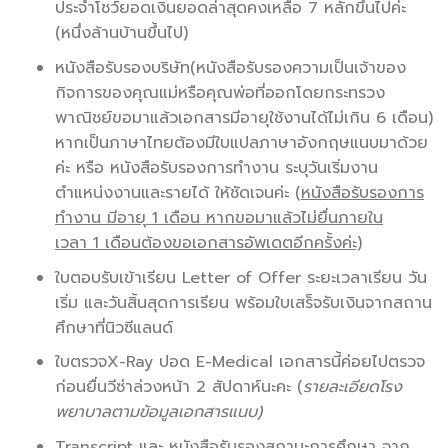
ประจำโชว์ยอดเงินยอดล่าสุดคงเหลือ 7 หลักขึ้นไปค่ะ
(หนึ่งล้านบ้านขึ้นไป)
หนังสือรับรองบริษัท(หนังสือรับรองความเป็นเจ้าของ
กิจการของคุณแม่หรือคุณพ่อที่ออกโดยกระทรวง
พาณิชย์ขอมาแล้วเอกสารมีอายุใช้งานได้ไม่เกิน 6 เดือน)
หากเป็นภาษาไทยต้องมีใบแปลภาษาอังกฤษแนบมาด้วย
ค่ะ หรือ หนังสือรับรองการทำงาน ระบุวันเริ่มงาน
ตำแหน่งงานและรายได้ ให้ชัดเจนค่ะ
(หนังสือรับรองการ
ทำงาน มีอายุ
1 เดือน หากขอมาแล้วไม่ยื่นภายใน
เวลา 1 เดือนต้องขอเอกสารอัพเดตอีกครั้งค่ะ)
ใบตอบรับเข้าเรียน Letter of Offer ระยะเวลาเรียน วัน
เริ่ม และวันสิ้นสุดการเรียน พร้อมใบเสร็จรับเงินจากสถาน
ศึกษาที่นิวซีแลนด์
ใบตรวจX-Ray ปอด E-Medical เอกสารนี้ค่อยไปตรวจ
ก่อนยื่นวีซ่าล่วงหน้า 2 สัปดาห์นะคะ (
รายละเอียดโรง
พยาบาลตามข้อมูลเอกสารแนบ)
Transcript และ หนังสือรับรองสถานะการศึกษา จาก