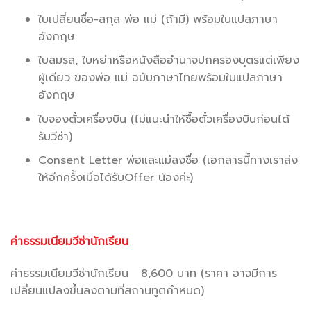
ใบเปลี่ยนชื่อ-สกุล พ่อ แม่ (ถ้ามี) พร้อมใบแปลภาษา
อังกฤษ
ใบสมรส, ใบหย่าหรือหนังสืออำนาจปกครองบุตรแต่เพียง
ผู้เดียว ของพ่อ แม่ ฉบับภาษาไทยพร้อมใบแปลภาษา
อังกฤษ
ใบจองตั๋วเครื่องบิน (ไม่แนะนําให้ซื้อตั๋วเครื่องบินก่อนได้
รับวีซ่า)
Consent Letter พ่อและแม่ลงชื่อ (เอกสารนี้ทางเราส่ง
ให้อีกครั้งเมื่อได้รับOffer น้องค่ะ)
ค่าธรรมเนียมวีซ่านักเรียน
ค่าธรรมเนียมวีซ่านักเรียน 8,600 บาท (ราคา อาจมีการ
เปลี่ยนแปลงขึ้นลงตามที่สถานทูตกำหนด)