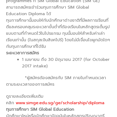
programmes
ที่ SIM Global Education (SIM GE)
สามารถสมัครเข้าร่วมทุนการศึกษา SIM Global
Education Diploma ได้
ทุนการศึกษานี้มอบให้กับนักศึกษ
าต่างชาติที่มีผลการเรียนที่
ดี
และครอบคลุมระยะเวลาขั้นต่ำที่ต้
องเรียนในหลักสูตรเต็มรูป
แบบตาม
ที่กำหนดไว้ในโปรแกรม ทุนนี้มอบให้สำหรับค่าเล่า
เรียน
เท่านั้น (ในสกุลเงินสิงคโปร์) โดยไม่มีเงื่อนไขผูกมัดใดๆ
กับทุนการศึกษาที่ได้รับ
ระยะเวลาการสมัคร
1 เมษายน ถึง 30 มิถุนายน 2017 (for October
2017 intake)
*ผู้สมัครต้องสมัครกับ SIM ภายในกำหนดเวลา
ตามระยะเวลาของการสมัคร
ดูรายละเอียดเพิ่มเติม
คลิก
www.simge.edu.sg/ge/scholarship/diploma
ทุนการศึกษา SIM Global Education
นักศึกษาใหม่หรือนักศึกษาปัจจุบันในหลักสูตรปริญญาตรี