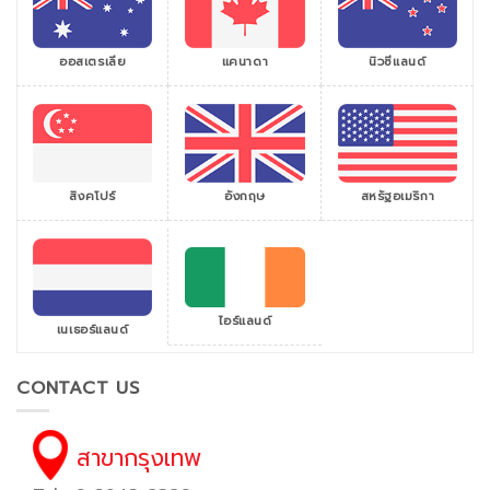
ออสเตรเลีย
แคนาดา
นิวซีแลนด์
สิงคโปร์
สหรัฐอเมริกา
อังกฤษ
ไอร์แลนด์
เนเธอร์แลนด์
CONTACT US
สาขากรุงเทพ