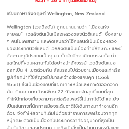
NZ$1 = 26 บาท (โดยประมาณ)
เรียนภาษาอังกฤษที่ Wellington, New Zealand
Wellington (เวลลิงตัน) ถูกขนานนามว่า “เมืองแห่ง
สายลม” เวลลิงตันเป็นเมืองหลวงของนิวซีแลนด์ ซึ่งหลาย
ๆ คนไม่เคยทราบ และคิดเสมอว่าโอ๊คแลนด์เป็นเมืองหลวง
ของประเทศนิวซีแลนด์ เวลลิงตันเป็นเมืองท่ามีลักษณะ และมี
สักษณะภูมิประเทศเป็นภูเขา ทั้งยังมีสถาปัตยกรรมทั้งเก่า
และใหม่ที่ผสมผสานกันได้อย่างน่าอัศจรรย์ เวลลิงตันแบ่ง
ออกเป็น 4 เขตด้วยกัน ล้อมรอบไปด้วยชานเมืองและท่าเรือ
รูปเกือกม้าที่ใช้สัญจรไปมาระหว่างช่องแคบคุก (Cook
Strait) ซึ่งเป็นช่องแคบที่แยกเกาะเหนือและเกาะใต้ออกจาก
กัน ด้วยความกว้างเพียง 22 กิโลเมตรในจุดที่แคบที่สุด
ทำให้นักท่องเที่ยวสามารถต่อเรือเฟอร์รี่ไปเกาะใต้ได้ และยัง
เป็นเส้นทางที่นักการเมืองระดับชาติใช้เดินทางมาทำงานอีก
ด้วย จึงทำให้สถานที่เต็มไปด้วยข้าราชการพลเรือนจากทุก
หมู่คณะ ด้วยเป็นเมืองที่มีประชากรอาศัยอยู่มากที่สุดเป็น
อันดับที่สามของประเทศ เวลลิงตันจึงเป็นฐานทางธุรกิจและ