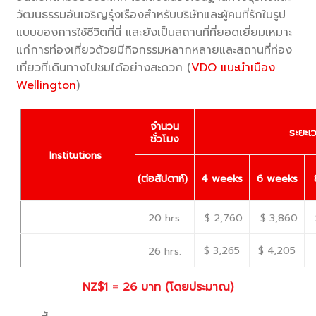
วัฒนธรรมอันเจริญรุ่งเรืองสำหรับบริษัทและผู้คนที่รักในรูป
แบบของการใช้ชีวิตที่นี่ และยังเป็นสถานที่ที่ยอดเยี่ยมเหมาะ
แก่การท่องเที่ยวด้วยมีกิจกรรมหลากหลายและสถานที่ท่อง
เที่ยวที่เดินทางไปชมได้อย่างสะดวก (
VDO แนะนำเมือง
Wellington
)
จำนวน
ระยะเว
ชั่วโมง
Institutions
(
ต่อสัปดาห์)
4 weeks
6 weeks
20 hrs.
$ 2,760
$ 3,860
$ 3,265
$ 4,205
26 hrs.
NZ$1 = 26 บาท (โดยประมาณ)