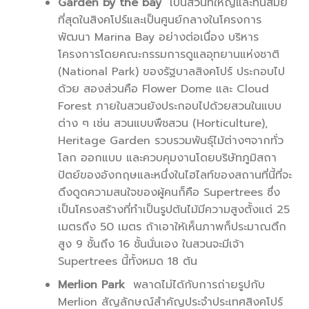
Garden by the bay
เป็นสวนที่ใหญ่และทันสมัย
ที่สุดในสิงคโปร์และเป็นศูนย์กลางในโครงการ
พัฒนา Marina Bay อย่างต่อเนื่อง บริหาร
โครงการโดยคณะกรรมการดูแลอุทยานแห่งชาติ
(National Park) ของรัฐบาลสิงคโปร์ ประกอบไป
ด้วย สองส่วนคือ Flower Dome และ Cloud
Forest ภายในสวนยังประกอบไปด้วยสวนในแบบ
ต่าง ๆ เช่น สวนแบบพืชสวน (Horticulture),
Heritage Garden รวบรวมพันธุ์ไม้ต่างๆจากทั่ว
โลก ออกแบบ และควบคุมงานโดยบริษัทภูมิสถา
ปัตย์ของอังกฤษและหนึ่งในไฮไลท์ของสถานที่นี้ที่จะ
ดึงดูดความสนใจของผู้คนก็คือ Supertrees ซึ่ง
เป็นโครงสร้างที่ทำเป็นรูปต้นไม้มีความสูงตั้งแต่ 25
เมตรถึง 50 เมตร ถ้าเอาให้เห็นภาพก็ประมาณตึก
สูง 9 ชั้นถึง 16 ชั้นนั่นเอง ในสวนจะมีเจ้า
Supertrees นี้ทั้งหมด 18 ต้น
Merlion Park
พลาดไม่ได้กับการถ่ายรูปกับ
Merlion สัญลักษณ์สำคัญประจำประเทศสิงคโปร์