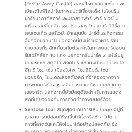
(FarFar Away Castle) ของฮีโร่ตัวเขียวเชร็ค และ
เจ้าหญิงฟีโอน่าในภาพยนตร์เรื่องเชร็ค ในโซนธีม
ปาร์คมาดากัสการ์และปราสาทฟาร์ ฟาร์ อเวย์ มี
เครื่องเล่นอื่นๆอีก เช่น โรลเลอร์ โคสเตอร์ ที่มีชื่อว่า
เอนเชนเท็ด แอร์เวย์, ม้าหมุนบีช ปาร์ตี้และกิจกรรม
อื่นๆอีกมากมาย นอกจากนี้ยังมีร้านอาหาร ร้าน
ขายของที่ระลึกเกี่ยวกับตัวละครในภาพยนตร์ของด
รีมเวิร์คส์อีก 10 แห่ง นอกจากธีมปาร์ค 2 แห่งในยู
นิเวอร์แซล สตูดิโอ สิงคโปร์ แล้วยังมีโซนที่น่าสนใจ
อีก 5 โซน เช่น เมืองไซไฟ, โซนอียิปต์, โซน
นิวยอร์ก, โซนเดอะลอสต์เวิลด์ ที่จำลองฉากจาก
ภาพยนตร์เรื่องจูราสสิคปาร์ค และโซนฮอลลีวู้ด บู
เลอวาร์ด นอกจากนี้ยังมีสตูดิโอสำหรับการแสดง
สดที่เกี่ยวข้องกับการถ่ายทำภาพยนตร์ด้วย
Sentosa tour
สนุกสุดๆ กับการเล่น Luge อยู่ที่
เราสามารถปล่อยให้รถวิ่งได้เร็วหรือช้าๆ ไปตาม
ทางที่ลาดชันและโค้งไปมาได้อย่างปลอดภัย ซึ่ง
สนุกมาก…ห้ามพลาดJ ต่อด้วยการขึ้น Skyride เรา