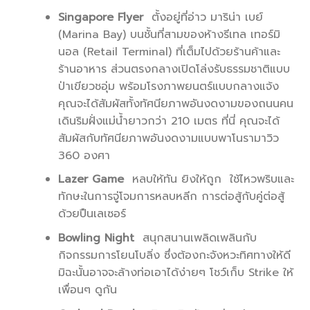
Singapore Flyer
ตั้งอยู่ที่อ่าว มาริน่า เบย์
(Marina Bay) บนชั้นที่สามของห้างรีเทล เทอร์มิ
นอล (Retail Terminal) ที่เต็มไปด้วยร้านค้าและ
ร้านอาหาร ส่วนตรงกลางเปิดโล่งรับธรรมชาติแบบ
ป่าเขียวชอุ่ม พร้อมโรงภาพยนตร์แบบกลางแจ้ง
คุณจะได้สัมผัสทั้งทัศนียภาพอันงดงามของถนนคน
เดินริมฝั่งแม่น้ำยาวกว่า 210 เมตร ที่นี่ คุณจะได้
สัมผัสกับทัศนียภาพอันงดงามแบบพาโนรามาวิว
360 องศา
Lazer Game
หลบให้ทัน ยิงให้ถูก ใช้ไหวพริบและ
ทักษะในการจู่โจมการหลบหลีก การต่อสู้กับคู่ต่อสู้
ด้วยปืนเลเซอร์
Bowling Night
สนุกสนานเพลิดเพลินกับ
กิจกรรมการโยนโบลิ่ง ซึ่งต้องกะจังหวะทิศทางให้ดี
มิฉะนั้นอาจจะล้างท่อเอาได้ง่ายๆ โชว์เก็บ Strike ให้
เพื่อนๆ ดูกัน