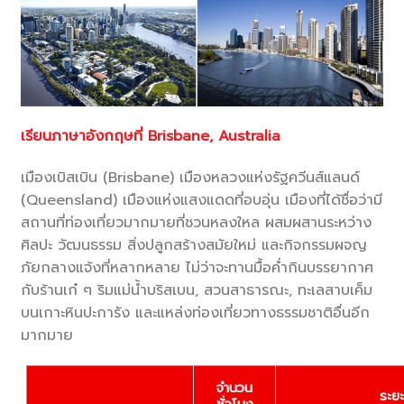
เรียนภาษาอังกฤษที่ Brisbane, Australia
เมืองเบิสเบิน (Brisbane) เมืองหลวงแห่งรัฐควีนส์แลนด์
(Queensland) เมืองแห่งแสงแดดที่อบอุ่น เมืองที่ได้ชื่อว่ามี
สถานที่ท่องเที่ยวมากมายที่ชวนหลงใหล ผสมผสานระหว่าง
ศิลปะ วัฒนธรรม สิ่งปลูกสร้างสมัยใหม่ และกิจกรรมผจญ
ภัยกลางแจ้งที่หลากหลาย ไม่ว่าจะทานมื้อค่ำกินบรรยากาศ
กับร้านเก๋ ๆ ริมแม่น้ำบริสเบน, สวนสาธารณะ, ทะเลสาบเค็ม
บนเกาะหินปะการัง และแหล่งท่องเที่ยวทางธรรมชาติอื่นอีก
มากมาย
จำนวน
ระยะ
ชั่วโมง