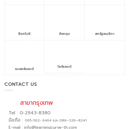
สิงคโปร์
สหรัฐอเมริกา
อังกฤษ
ไอร์แลนด์
เนเธอร์แลนด์
CONTACT US
สาขากรุงเทพ
Tel : 0-2943-8380
มือถือ :
065−562− 6464 และ 086–326–8241
E-mail :
info@learningcurve-th.com