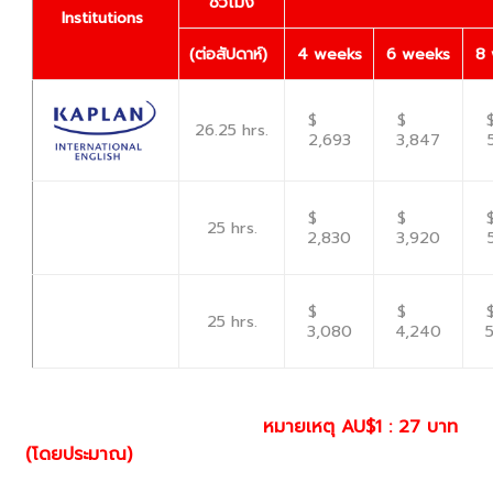
ชั่วโมง
Institutions
(
ต่อสัปดาห์)
4 weeks
6 weeks
8
$
$
26.25 hrs.
2,693
3,847
$
$
25 hrs.
2,830
3,920
$
$
25 hrs.
3,080
4,240
หมายเหตุ
AU$1 : 27
บาท
(โดยประมาณ)