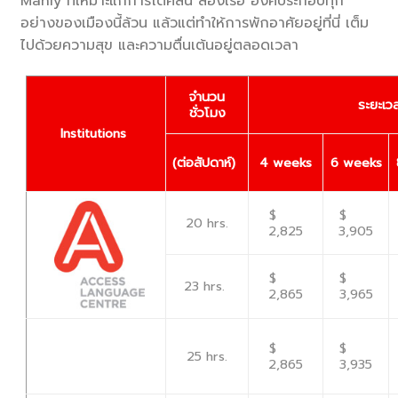
Manly ที่เหมาะแก่การโต้คลื่น ล่องเรือ องค์ประกอบทุก
อย่างของเมืองนี้ล้วน แล้วแต่ทำให้การพักอาศัยอยู่ที่นี่ เต็ม
ไปด้วยความสุข และความตื่นเต้นอยู่ตลอดเวลา
จำนวน
ระยะเวล
ชั่วโมง
Institutions
(
ต่อสัปดาห์)
4 weeks
6 weeks
$
$
20 hrs.
2,825
3,905
$
$
23 hrs.
2,865
3,965
$
$
25 hrs.
2,865
3,935