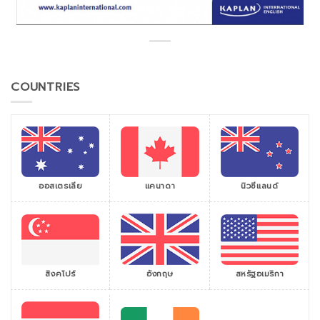
COUNTRIES
ออสเตรเลีย
แคนาดา
นิวซีแลนด์
สิงคโปร์
สหรัฐอเมริกา
อังกฤษ