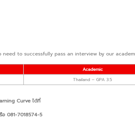
o need to successfully pass an interview by our academi
Academic
Thailand – GPA 3.5
arning Curve ได้ที่
รือ 081-7018574-5