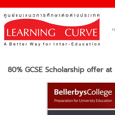
Skip
to
content
H
80% GCSE Scholarship offer at