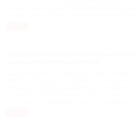
(Year 12–13) คือสปริงบอร์ดที่ดีที่สุดสู่มหาวิทยาลัยระดับท็อปของโลก 
World Universities) และ ประเทศนิวซีแลนด์ คือยุทธศาสตร์การเรียนต่อที่
และตอบโจทย์ที่สุดในขณะนี้ ด้วย 5 เหตุผลสำคัญที่คุณพ่อคุณแม่ไม่คว
อ่านต่อ >
ส่งลูกเรียนมหาลัยท็อป UK อย่างไร? ให้ประหยัดค่ากินค่
และค่าเทอมปีแรกได้หลักแสนถึงหลักล้าน!
การส่งบุตรหลานไปศึกษาต่อ ณ สหราชอาณาจักร (UK) เป็นหนึ่งในการลง
อนาคตที่คุ้มค่าที่สุด แต่ปฏิเสธไม่ได้ว่าในปัจจุบัน ค่าเล่าเรียนและค่าครอง
ประเทศนั้นปรับตัวสูงขึ้นอย่างต่อเนื่องในทุกๆ ปี ขอนำเสนอเส้นทางสายใหม
ช่วยให้ผู้ปกครองสามารถบริหารจัดการต้นทุนการเรียนต่อต่างประเทศได้อ
ประสิทธิภาพสูงสุด โดยไม่ต้องลดทอนคุณภาพการศึกษาของนักเรียน
. .
อ่านต่อ >