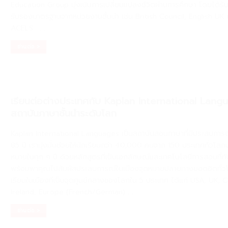
Education Group มุ่งเน้นการเปลี่ยนแปลงชีวิตผ่านการศึกษา โดยได้รั
รับรองมาตรฐานจากหน่วยงานชั้นนำ เช่น British Council, English UK 
ACELS
. . .
อ่านต่อ >
เรียนต่อต่างประเทศกับ Kaplan International Lang
สถาบันภาษาชั้นนำระดับโลก
Kaplan International Languages เป็นสถาบันสอนภาษาที่มีประสบการ
85 ปี เรามุ่งมั่นช่วยให้นักเรียนกว่า 40,000 คนจาก 150 ประเทศทั่วโลกบ
หมายในทุก ๆ ปี ด้วยหลักสูตรที่เป็นเอกลักษณ์และเทคโนโลยีการสอนที่ท
พร้อมพาคุณไปสัมผัสประสบการณ์ในเมืองจุดหมายปลายทางยอดฮิตทั่วโ
เรียนในเมืองที่เป็นจุดศูนย์กลางของโลกใน 5 ประเทศ ได้เเก่ USA, UK, 
Ireland, Europe (French/German)
. . .
อ่านต่อ >