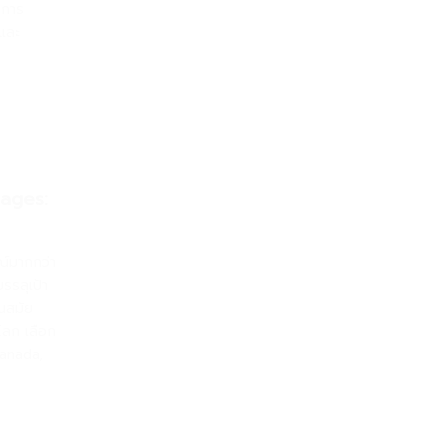
บการ
และ
uages:
ณ์มากกว่า
รรลุเป้า
ันสมัย
ลก เลือก
Canada,