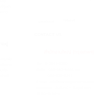
(Top
คุ้มค่า
รพลาด
. . .
ไอร์แลนด์
เนเธอร์แลนด์
CONTACT US
าอยู่
สำนักงานใหญ่ (กรุงเทพฯ)
ทุนเพื่อ
Tel :
0-2943-8380
ชีพในต่าง
มือถือ :
065-562-6464
และ
่ที่จะ
086-326-8241
ย่างมี
 .
E-mail :
info@learningcurve-th.com
เวลาทำการ : วันจันทร์ – วันศุกร์ เวลา
10.00-19.00 น.