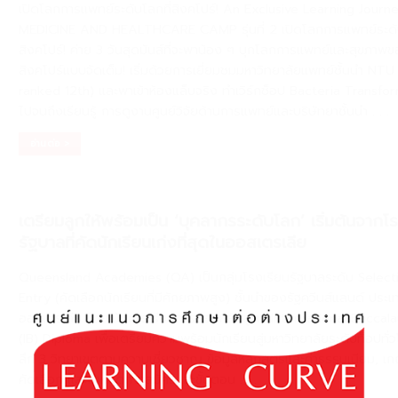
เปิดโลกการแพทย์ระดับโลกที่สิงคโปร์! An Exclusive Learning Journ
MEDICINE AND HEALTHCARE CAMP รุ่นที่ 2 เปิดโลกการแพทย์ระดับ
สิงคโปร์! ค่าย 3 วันสุดมันส์ที่จะพาน้อง ๆ บุกโลกการแพทย์และสุขภาพ
สิงคโปร์แบบจัดเต็ม! เริ่มด้วยการเยี่ยมชมมหาวิทยาลัยแพทย์ชั้นนํา NT
ranked 12th) และพาเข้าห้องแล็บจริง ทําเวิร์กช็อป Bacteria Transfo
ไปจนถึงเรียนรู้ การดูงานศูนย์วิจัยด้านการแพทย์และบริษัทยาชั้นนํา
. . .
อ่านต่อ >
เตรียมลูกให้พร้อมเป็น ‘บุคลากรระดับโลก’ เริ่มต้นจากโ
รัฐบาลที่คัดนักเรียนเก่งที่สุดในออสเตรเลีย
Queensland Academies (QA) เป็นกลุ่มโรงเรียนรัฐบาลระดับ Select
Entry (คัดเลือกนักเรียนที่มีศักยภาพสูง) ชั้นนำของรัฐควีนส์แลนด์ ประเ
ออสเตรเลีย โดยเน้นการเรียนการสอนหลักสูตร International Baccal
(IB) Diploma เพื่อเตรียมความพร้อมนักเรียนสู่มหาวิทยาลัยระดับท็อปทั่ว
ลึก 3 วิทยาเขตตามความเชี่ยวชาญ ข้อมูลหลักสูตรและค่าธรรมเนียม, เ
คัดเลือก เเละกำหนดการสมัครและขั้นตอน
. . .