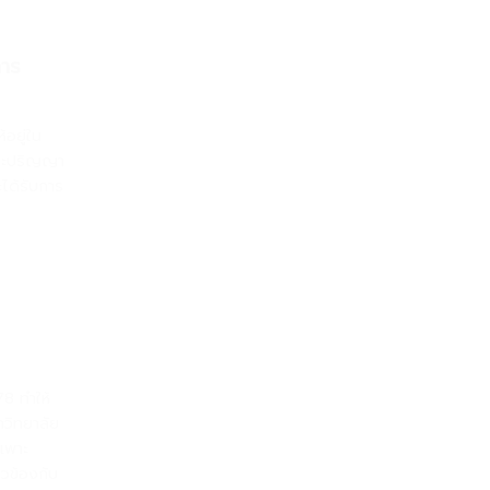
าร
อยู่ใน
และปริญญา
ะได้รับการ
8 ทำให้
าวิทยาลัย
มเพาะ
วข้องกับ