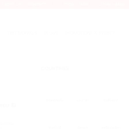
ABOUT US
CONTACT US
10:00 - 19:00
02-943-8380
TESTIMONIALS
BLOGS
PROMOTIONS & EVENTS
COUNTRIES
ออสเตรเลีย
แคนาดา
นิวซีแลนด์
ัธยม IB
ัธยมปลาย
สิงคโปร์
สหรัฐอเมริกา
อังกฤษ