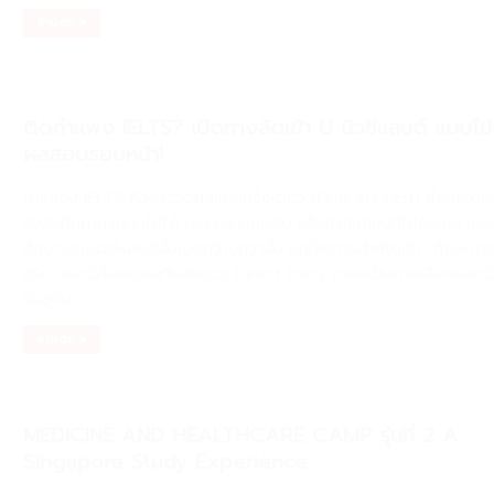
อ่านต่อ >
ติดกำแพง IELTS? เปิดทางลัดเข้า U นิวซีแลนด์ แบบไม่ต
ผลสอบรอบหน้า!
การสอบ IELTS คือการวัดผลแบบครั้งเดียว (One-off test) ซึ่งมีความเ
ปัจจัยที่คุณควบคุมไม่ได้ เช่น ความกดดัน หรือหัวข้อสอบที่ไม่คุ้นเคย แต
ศึกษาของนิวซีแลนด์นั้นเปิดกว้างกว่านั้น เขาให้ความสำคัญกับ “ทักษะกา
จริง” และนี่คือเหตุผลที่หลักสูตร Direct Entry กลายเป็นทางเลือกยอดน
ปัจจุบัน
. . .
อ่านต่อ >
MEDICINE AND HEALTHCARE CAMP รุ่นที่ 2 A
Singapore Study Experience