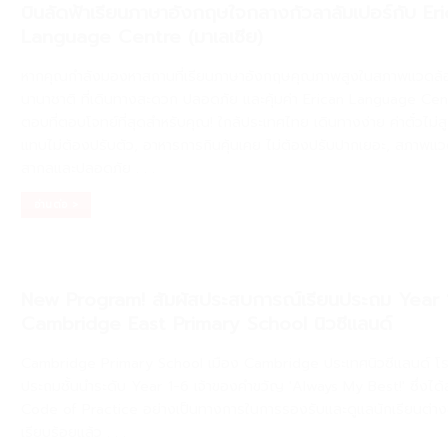
บินลัดฟ้าเรียนภาษาอังกฤษใจกลางกัวลาลัมเปอร์กับ Er
Language Centre (มาเลเซีย)
หากคุณกำลังมองหาสถานที่เรียนภาษาอังกฤษคุณภาพสูงในสภาพแวดล้
นานาชาติ ที่เดินทางสะดวก ปลอดภัย และคุ้มค่า Erican Language Cen
ตอบที่ตอบโจทย์ที่สุดสำหรับคุณ! ใกล้ประเทศไทย เดินทางง่าย ค่าตั๋วไม่ส
แทบไม่ต้องปรับตัว, อาหารการกินคุ้นเคย ไม่ต้องปรับปากเยอะ, สภาพแว
สากลและปลอดภัย
. . .
อ่านต่อ >
New Program! สัมผัสประสบการณ์เรียนประถม Year 1-
Cambridge East Primary School นิวซีแลนด์
Cambridge Primary School เมือง Cambridge ประเทศนิวซีแลนด์ โร
ประถมชั้นนำระดับ Year 1-6 เจ้าของคำขวัญ 'Always My Best!' ซึ่งได
Code of Practice อย่างเป็นทางการในการรองรับและดูแลนักเรียนต่าง
เรียบร้อยแล้ว
. . .