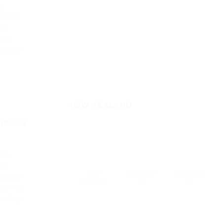
ey
โลกที่
ของ
U (QS
rmation
NEW ZEALAND
รงเรียน
ive-
ทศ
ระดับ
ระดับปริญญา
ระดับปริญญา
aureate
มัธยมศึกษา
ตรี
โท
โลก เจาะ
กณฑ์การ