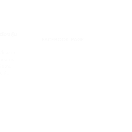
้องลุ้น
FACEBOOK PAGE
สี่ยงจาก
่ระบบการ
รใช้งาน
ิยมใน