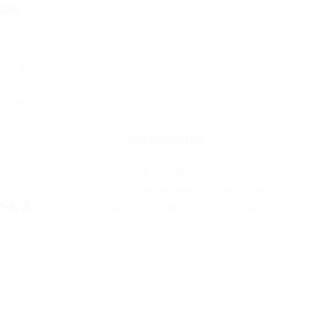
ican
อม
tre คือคำ
ูง, เวลา
ดล้อมเป็น
สาขาเชียงใหม่
Tel :
053-336-908
E-mail :
info@learningcurve-th.com
6 ที่
เวลาทำการ : วันจันทร์ – วันศุกร์ เวลา
10.00-18.00 น.
งเรียน
้ลงนามใน
ชาติ