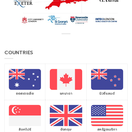
COUNTRIES
ออสเตรเลีย
แคนาดา
นิวซีแลนด์
สิงคโปร์
สหรัฐอเมริกา
อังกฤษ