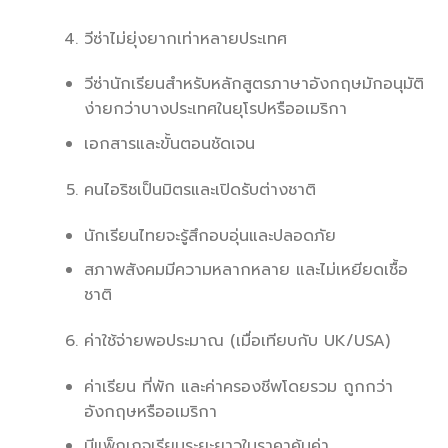
วีซ่าไม่ยุ่งยากเท่าหลายประเทศ
วีซ่านักเรียนสำหรับหลักสูตรภาษาอังกฤษมักอนุมัติ
ง่ายกว่าบางประเทศในยุโรปหรืออเมริกา
เอกสารและขั้นตอนชัดเจน
คนไอริชเป็นมิตรและเปิดรับต่างชาติ
นักเรียนไทยจะรู้สึกอบอุ่นและปลอดภัย
สภาพสังคมมีความหลากหลาย และไม่เหยียดเชื้อ
ชาติ
ค่าใช้จ่ายพอประมาณ (เมื่อเทียบกับ UK/USA)
ค่าเรียน ที่พัก และค่าครองชีพโดยรวม ถูกกว่า
อังกฤษหรืออเมริกา
มีแพ็กเกจเรียนระยะยาวในราคาคุ้มค่า