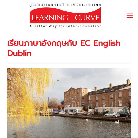
Skip
to
content
เรียนภาษาอังกฤษกับ EC English
Dublin