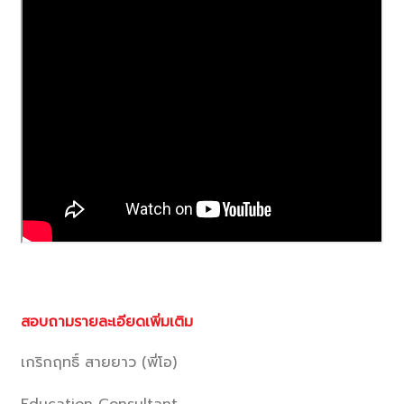
สอบถามรายละเอียดเพิ่มเติม
เกริกฤทธิ์ สายยาว (พี่โอ)