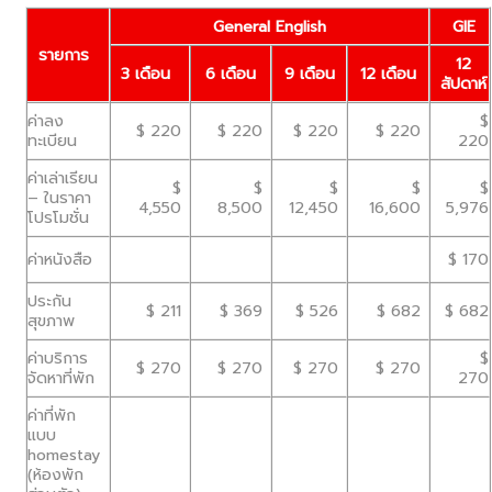
General English
GIE
รายการ
12
3 เดือน
6 เดือน
9 เดือน
12 เดือน
สัปดาห์
ค่าลง
$
$ 220
$ 220
$ 220
$ 220
ทะเบียน
220
ค่าเล่าเรียน
$
$
$
$
$
– ในราคา
4,550
8,500
12,450
16,600
5,976
โปรโมชั่น
ค่าหนังสือ
$ 170
ประกัน
$ 211
$ 369
$ 526
$ 682
$ 682
สุขภาพ
ค่าบริการ
$
$ 270
$ 270
$ 270
$ 270
จัดหาที่พัก
270
ค่าที่พัก
แบบ
homestay
(ห้องพัก