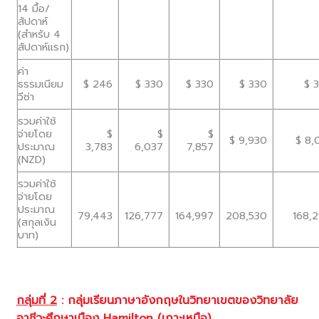
14 มื้อ/
สัปดาห์
(สำหรับ 4
สัปดาห์แรก)
ค่า
ธรรมเนียม
$ 246
$ 330
$ 330
$ 330
$ 
วีซ่า
รวมค่าใช้
จ่ายโดย
$
$
$
$ 9,930
$ 8,
ประมาณ
3,783
6,037
7,857
(NZD)
รวมค่าใช้
จ่ายโดย
ประมาณ
79,443
126,777
164,997
208,530
168,
(สกุลเงิน
บาท)
กลุ่มที่
2
:
กลุ่มเรียนภาษาอังกฤษในวิทยาเขตของวิทยาลัย
อาชีวะศึกษาเมือง
Hamilton (เกาะเหนือ)