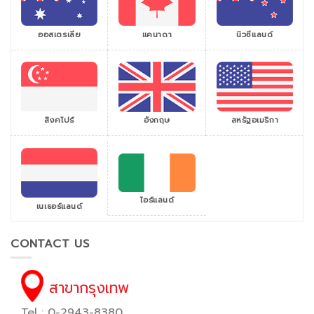
ออสเตรเลีย
แคนาดา
นิวซีแลนด์
สิงคโปร์
สหรัฐอเมริกา
อังกฤษ
ไอร์แลนด์
เนเธอร์แลนด์
CONTACT US
สาขากรุงเทพ
Tel : 0-2943-8380