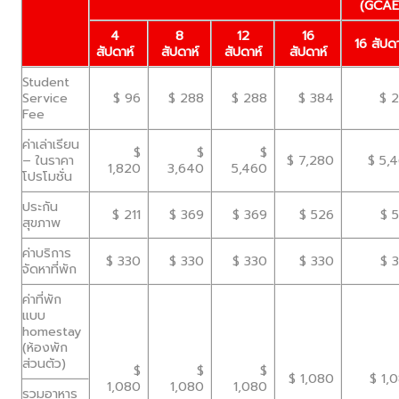
(GCAE
4
8
12
16
16 สัปดา
สัปดาห์
สัปดาห์
สัปดาห์
สัปดาห์
Student
Service
$ 96
$ 288
$ 288
$ 384
$ 2
Fee
ค่าเล่าเรียน
$
$
$
– ในราคา
$ 7,280
$ 5,
1,820
3,640
5,460
โปรโมชั่น
ประกัน
$ 211
$ 369
$ 369
$ 526
$ 
สุขภาพ
ค่าบริการ
$ 330
$ 330
$ 330
$ 330
$ 
จัดหาที่พัก
ค่าที่พัก
แบบ
homestay
(ห้องพัก
ส่วนตัว)
$
$
$
$ 1,080
$ 1,
1,080
1,080
1,080
รวมอาหาร