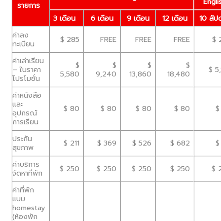
Engli
รายการ
3 เดือน
6 เดือน
9 เดือน
12 เดือน
10 สัปด
ค่าลง
$ 285
FREE
FREE
FREE
$ 
ทะเบียน
ค่าเล่าเรียน
$
$
$
$
– ในราคา
$ 5,
5,580
9,240
13,860
18,480
โปรโมชั่น
ค่าหนังสือ
และ
$ 80
$ 80
$ 80
$ 80
$
อุปกรณ์
การเรียน
ประกัน
$ 211
$ 369
$ 526
$ 682
$ 
สุขภาพ
ค่าบริการ
$ 250
$ 250
$ 250
$ 250
$ 
จัดหาที่พัก
ค่าที่พัก
แบบ
homestay
(ห้องพัก