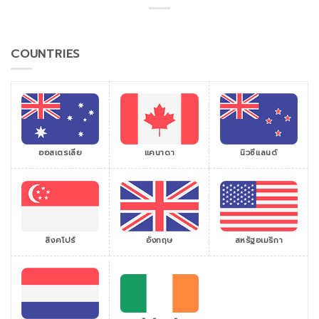
COUNTRIES
ออสเตรเลีย
แคนาดา
นิวซีแลนด์
สิงคโปร์
สหรัฐอเมริกา
อังกฤษ