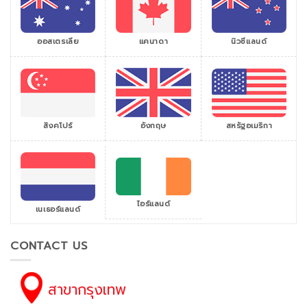
ออสเตรเลีย
แคนาดา
นิวซีแลนด์
สิงคโปร์
สหรัฐอเมริกา
อังกฤษ
ไอร์แลนด์
เนเธอร์แลนด์
CONTACT US
สาขากรุงเทพ