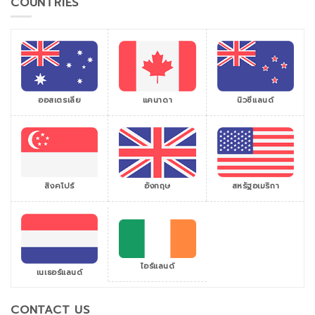
COUNTRIES
ออสเตรเลีย
แคนาดา
นิวซีแลนด์
สิงคโปร์
สหรัฐอเมริกา
อังกฤษ
ไอร์แลนด์
เนเธอร์แลนด์
CONTACT US