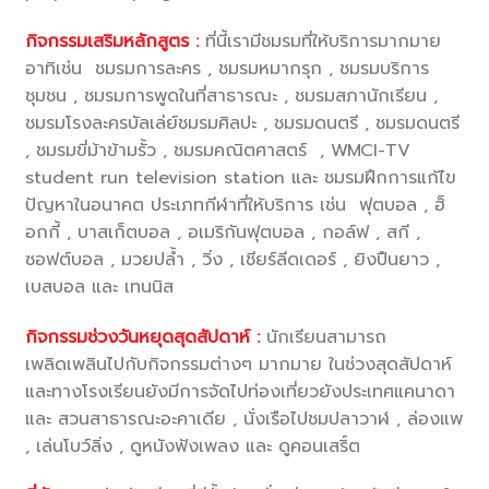
กิจกรรมเสริมหลักสูตร :
ที่นี้เรามีชมรมที่ให้บริการมากมาย
อาทิเช่น ชมรมการละคร , ชมรมหมากรุก , ชมรมบริการ
ชุมชน , ชมรมการพูดในที่สาธารณะ , ชมรมสภานักเรียน ,
ชมรมโรงละครบัลเล่ย์ชมรมศิลปะ , ชมรมดนตรี , ชมรมดนตรี
, ชมรมขี่ม้าข้ามรั้ว , ชมรมคณิตศาสตร์ , WMCI-TV
student run television station และ ชมรมฝึกการแก้ไข
ปัญหาในอนาคต ประเภทกีฬาที่ให้บริการ เช่น ฟุตบอล , ฮ็
อกกี้ , บาสเก็ตบอล , อเมริกันฟุตบอล , กอล์ฟ , สกี ,
ซอฟต์บอล , มวยปล้ำ , วิ่ง , เชียร์ลีดเดอร์ , ยิงปืนยาว ,
เบสบอล และ เทนนิส
กิจกรรมช่วงวันหยุดสุดสัปดาห์ :
นักเรียนสามารถ
เพลิดเพลินไปกับกิจกรรมต่างๆ มากมาย ในช่วงสุดสัปดาห์
และทางโรงเรียนยังมีการจัดไปท่องเที่ยวยังประเทศแคนาดา
และ สวนสาธารณะอะคาเดีย , นั่งเรือไปชมปลาวาฬ , ล่องแพ
, เล่นโบว์ลิ่ง , ดูหนังฟังเพลง และ ดูคอนเสริ์ต