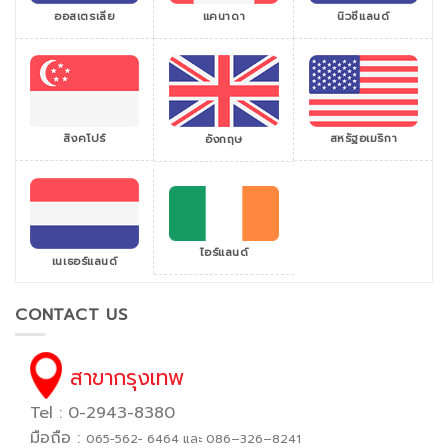
ออสเตรเลีย
แคนาดา
นิวซีแลนด์
สิงคโปร์
สหรัฐอเมริกา
อังกฤษ
ไอร์แลนด์
เนเธอร์แลนด์
CONTACT US
สาขากรุงเทพ
Tel : 0-2943-8380
มือถือ :
065−562− 6464 และ 086–326–8241