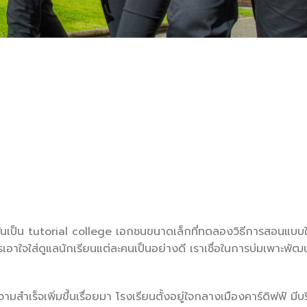
ั้นเป็น tutorial college เอกชนขนาดเล็กที่ทดลองวิธี
การสอนแบบให
เอาใจใส่ดูแลนักเรี
ยนแต่ละคนเป็นอย่างดี เราเชื่อในการบ่มเพาะพั
ฒน
ำเร็จเพิ่มขึ้นเรื่
อยมา โรงเรียนตั้งอยู่ใจกลางเมื
องคาร์ดิฟฟ์ มีบ