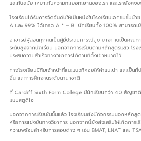
และทันสมัย เหมาะกับความทะเยอทะยานของเรา และเรายังคงขยา
โรงเรียนได้รับการจัดอันดับให้
เป็นหนึ่งในโรงเรียนเอกชนชั้
นนำข
A และ 99% ได้เกรด A * – B นักเรียนทั้ง 100% สามารถเข้าเ
อาจารย์ผู้สอนทุกคนเป็นผู้มี
ประสบการณ์สูง บางท่านเป็นคณะกร
ระดับสูงจากนั
กเรียน นอกจากการเรียนตามหลักสูตรแล้ว โรงเ
ประสบความสำเร็
จทางวิชาการได้ตามที่ตั้งเป้
าหมายไว้
ทางโรงเรียนมีทีมเจ้าหน้าที่
แนะแนวที่คอยให้คำแนะนำ และเป็นที่
อื่น และการฝึกงานระดับนานาชาติ
ที่ Cardiff Sixth Form College มีนักเรียนกว่า 40 สัญชาติอ
แบบสตูดิโอ
นอกจากการเรียนในชั้นแล้ว โรงเรียนยังมีกิจกรรมนอกหลักสู
ต
หรือการแข่งขันทางวิชาการ นอกจากนี้ยังส่งเสริมให้เกิ
ดการเรี
ความพร้อมสำหรั
บการสอบต่าง ๆ เช่น BMAT, LNAT และ TSA เพ