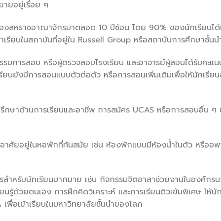
ยอยู่เรื่อย ๆ
องสหราชอาณาจักรมาตลอด 10 ปีซ้อน โดย 90% ของนักเรียนได้
รียนในสถาบันที่อยู่
ใน Russell Group หรือสถาบันการศึกษาชั้
นน
รมการสอบ หรือผู้ตรวจสอบโรงเรียน และอาจารย์ผู้สอนได้รั
บคะแนน
รียนยังมีการสอนแบบตัวต่อตั
ว หรือการสอนเพิ่มเติมเพื่อให้นั
กเรีย
ปรึกษาด้านการเรี
ยนและอาชีพ การสมัคร UCAS หรือการสอบอื่น ๆ
าศัยอยู่ในหอพักที่ทั
นสมัย เช่น ห้องพักแบบมีห้องน้ำในตัว หรืออพ
รสำหรับนักเรียนมากมาย เช่น กิจกรรมจิตอาสาช่วยงานในองค์
กรน
ยนรู้ด้วยตนเอง การฝึกคิดวิเคราะห์ และการเรียนติวเข้มพิเศษ ให้นัก
ื่อเข้าเรียนในมหาวิทยาลัยชั้
นนำของโลก