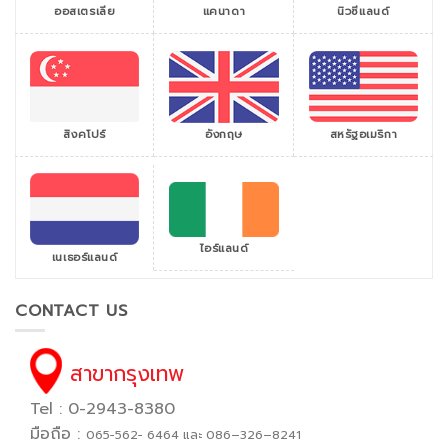
ออสเตรเลีย
แคนาดา
นิวซีแลนด์
สิงคโปร์
สหรัฐอเมริกา
อังกฤษ
ไอร์แลนด์
เนเธอร์แลนด์
CONTACT US
สาขากรุงเทพ
Tel : 0-2943-8380
มือถือ :
065−562− 6464 และ 086–326–8241