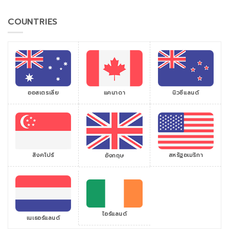
COUNTRIES
ออสเตรเลีย
แคนาดา
นิวซีแลนด์
สิงคโปร์
สหรัฐอเมริกา
อังกฤษ
ไอร์แลนด์
เนเธอร์แลนด์