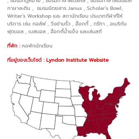
, ชมรมกฎหมาย , ชมรมภาษาฝรั่งเศส , ชมรมภาษาสเปนและ
ภาษาละติน , ชมรมนิตยสาร Janus , Scholar’s Bowl,
Writer’s Workshop และ สภานักเรียน ประเภทกีฬาที่ให้
บริการ เช่น กอล์ฟ , วิ่งข้ามรั้ว , ฮ็อกกี้ , กรีฑา , อเมริกัน
ฟุตบอล , เบสบอล , ฮ็อกกี้น้ำแข็ง และเล่นสกี
ที่พัก :
หอพักนักเรียน
ที่อยู่ของเว็บไซด์ :
Lyndon Institute Website