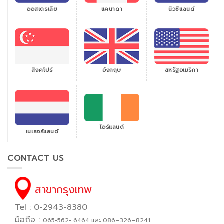
ออสเตรเลีย
แคนาดา
นิวซีแลนด์
สิงคโปร์
สหรัฐอเมริกา
อังกฤษ
ไอร์แลนด์
เนเธอร์แลนด์
CONTACT US
สาขากรุงเทพ
Tel : 0-2943-8380
มือถือ :
065−562− 6464 และ 086–326–8241