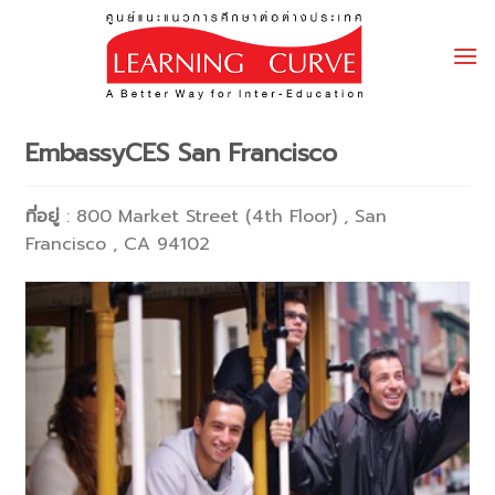
Skip
to
content
EmbassyCES San Francisco
ที่อยู่
: 800 Market Street (4th Floor) , San
Francisco , CA 94102