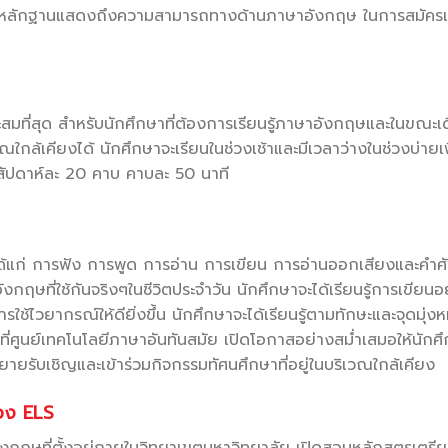
ป็นหลักฐานแสดงถึงความสามารถทางด้านภาษาอังกฤษ ในการสมัครเพื
สมที่สุด สำหรับนักศึกษาที่ต้องการเรียนรู้ภาษาอังกฤษและในขณะเด
ณใกล้เคียงได้ นักศึกษาจะเรียนในช่วงเช้าและมีเวลาว่างในช่วงบ่ายเพ
ยนสัปดาห์ละ 20 คาบ คาบละ 50 นาที
้แก่ การฟัง การพูด การอ่าน การเขียน การอ่านออกเสียงและคำศั
ษที่ใช้กันจริงๆในชีวิตประจำวัน นักศึกษาจะได้เรียนรู้การเขียนอ
้ไวยากรณ์ให้ดียิ่งขึ้น นักศึกษาจะได้เรียนรู้ตามทักษะและจุดมุ่ง
ที่ศูนย์เทคโนโลยีภาษาอันทันสมัย เปิดโอกาสอย่างสม่ำเสมอให้นักศ
ยายรับเชิญและเข้าร่วมกิจกรรมทัศนศึกษาที่อยู่ในบริเวณใกล้เคียง
อง ELS
งกฤษที่ตั้งอยู่ภายในวิทยาเขตมหาวิทยาลัย เปิดสอนหลักสูตรเตร