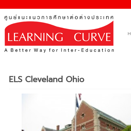
Skip
to
content
H
ELS Cleveland Ohio