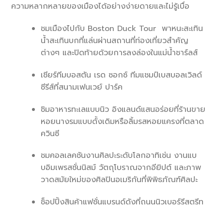
ความหลากหลายของเมืองได้อย่างง่ายดายและไม่รู้เบื่อ
ชมเมืองไปกับ Boston Duck Tour พาหนะสะเทิน
น้ำสะเทินบกที่แล่นผ่านสถานที่ท่องเที่ยวสำคัญ
ต่างๆ และปิดท้ายด้วยการลงล่องในแม่น้ำชาร์ลส์
เชียร์ทีมบอสตัน เรด ซอกซ์ ทีมแชมป์เบสบอลเวิลด์
ซีรีส์ที่สนามเฟนเวย์ ปาร์ค
ชิมอาหารทะเลแบบนิว อิงแลนด์แสนอร่อยที่ร้านขาย
หอยนางรมแบบดั้งเดิมหรือลิ้มรสหอยแครงที่ตลาด
ควินซี
ชมคอลเลคชันงานศิลปะระดับโลกอาทิเช่น งานแบ
บอิมเพรสชั่นนิสม์ วัตถุโบราณจากอียิปต์ และภาพ
วาดสมัยใหม่ของศิลปินอเมริกันที่พิพิธภัณฑ์ศิลปะ
ช็อปปิ้งสินค้าแฟชั่นแบรนด์ดังที่ถนนนิวเบอร์รีสตรีท