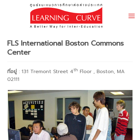
Skip
to
content
FLS International Boston Commons
Center
th
ที่อยู่
: 131 Tremont Street 4
Floor , Boston, MA
02111