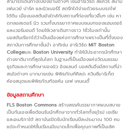
สามารถเดินทางไปยังย่านต่างๆ เช่นฮาร์เวิร์ด สแควร์ สนาม
เฟนเวย์ ปาร์ค และนิวเบอร์รี สตรีทได้ง่ายด้วยระบบรถไฟ
ใต้ดิน เมืองบอสตันยังใกล้กับสถานที่ท่องเที่ยวอื่นๆ เช่น หา
ดกลอสเตอร์ นิว รวมทั้งบรรยากาศแบบชนบทของแฮมเชอร์
และเวอร์มอนต์ โดยใช้เวลาเดินทางราว 1ชั่วโมงเท่านั้น
บอสตันเรียกได้ว่าเป็นเมืองแห่งการศึกษาเพราะเป็นที่ตั้งของ
สถาบันการศึกษาชั้นนำ อาทิเช่น ฮาร์เวิร์ด
MIT Boston
College
และ
Boston University
ทำให้มีประชากรนักศึกษา
ต่างชาติมากที่สุดในโลก ในฐานะที่เป็นเมืองแห่งวัฒนธรรม
ธุรกิจและการศึกษาของนิว อิงแลนด์ บอสตันจึงมีสถานที่น่า
สนใจต่างๆ มากมายเช่น พิพิธภัณฑ์ศิลปะ ควินซีมาร์เก็ต
ห้องสมุดและพิพิธภัณฑ์จอห์น เอฟ เคนเนดี้
ข้อมูลสถานศึกษา
FLS Boston Commons
สร้างสรรค์บรรยากาศแบบสบาย
เป็นกันเองเพื่อต้อนรับนักศึกษาจากทั่วโลกทั้งยุโรป เอเชีย
และอเมริกาใต้ สถาบันเปิดรับนักเรียนปีละประมาณ 100 คน
แต่จะกำหนดให้ชั้นเรียนมีขนาดเล็กเพื่อคุณภาพที่เป็นเลิศ