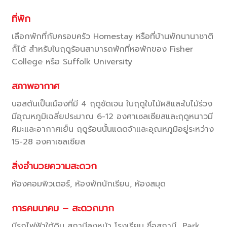
ที่พัก
เลือกพักที่กับครอบครัว Homestay หรือที่บ้านพักนานาชาติ
ก็ได้ สำหรับในฤดูร้อนสามารถพักที่หอพักของ Fisher
College หรือ Suffolk University
สภาพอากาศ
บอสตันเป็นเมืองที่มี 4 ฤดูชัดเจน ในฤดูใบไม้ผลิและใบไม้ร่วง
มีอุณหภูมิเฉลี่ยประมาณ 6-12 องศาเซลเซียสและฤดูหนาวมี
หิมะและอากาศเย็น ฤดูร้อนนั้นแดดจ้าและอุณหภูมิอยู่ระหว่าง
15-28 องศาเซลเซียส
สิ่งอำนวยความสะดวก
ห้องคอมพิวเตอร์, ห้องพักนักเรียน, ห้องสมุด
การคมนาคม
– สะดวกมาก
มีรถไฟฟ้าใต้ดิน สถานีลงหน้า โรงเรียน ชื่อสถานี Park