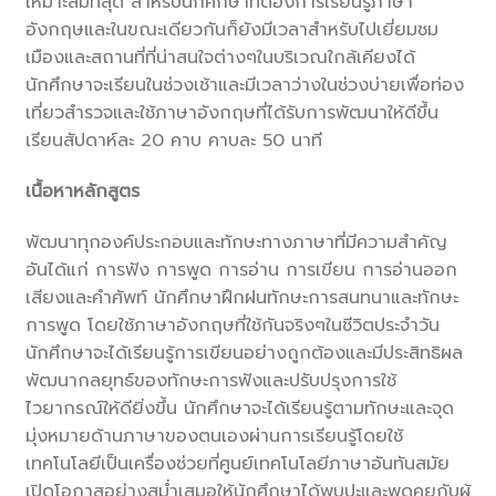
เหมาะสมที่สุด สำหรับนักศึกษาที่ต้องการเรียนรู้ภาษา
อังกฤษและในขณะเดียวกันก็ยังมีเวลาสำหรับไปเยี่ยมชม
เมืองและสถานที่ที่น่าสนใจต่างๆในบริเวณใกล้เคียงได้
นักศึกษาจะเรียนในช่วงเช้าและมีเวลาว่างในช่วงบ่ายเพื่อท่อง
เที่ยวสำรวจและใช้ภาษาอังกฤษที่ได้รับการพัฒนาให้ดีขึ้น
เรียนสัปดาห์ละ 20 คาบ คาบละ 50 นาที
เนื้อหาหลักสูตร
พัฒนาทุกองค์ประกอบและทักษะทางภาษาที่มีความสำคัญ
อันได้แก่ การฟัง การพูด การอ่าน การเขียน การอ่านออก
เสียงและคำศัพท์ นักศึกษาฝึกฝนทักษะการสนทนาและทักษะ
การพูด โดยใช้ภาษาอังกฤษที่ใช้กันจริงๆในชีวิตประจำวัน
นักศึกษาจะได้เรียนรู้การเขียนอย่างถูกต้องและมีประสิทธิผล
พัฒนากลยุทธ์ของทักษะการฟังและปรับปรุงการใช้
ไวยากรณ์ให้ดียิ่งขึ้น นักศึกษาจะได้เรียนรู้ตามทักษะและจุด
มุ่งหมายด้านภาษาของตนเองผ่านการเรียนรู้โดยใช้
เทคโนโลยีเป็นเครื่องช่วยที่ศูนย์เทคโนโลยีภาษาอันทันสมัย
เปิดโอกาสอย่างสม่ำเสมอให้นักศึกษาได้พบปะและพูดคุยกับผู้