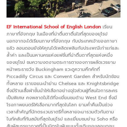
EF International School of English London
เรียน
ภาษาที่อังกฤษ ในเมืองที่น่าตื่นตาตื่นใจที่สุดของยุโรป
นอกจากจะได้เรียนภาษาที่อังกฤษ กับประเทศเจ้าของภาษา
แล้ว ลอนดอนยังให้คุณได้เพลิดเพลินกับประเพณีเก่าแก่และ
ล้ำค่า และเป็นมหานครแห่งแฟชั่นที่น่าตื่นตาที่สุดแห่งหนึ่ง
ของยุโรป ชมความงดงามตระการตาของการผลัดเวรยาม
หน้าพระราชวัง Buckingham แวะดูความคึกคักที่
Piccadilly Circus และ Convent Garden สำหรับนักช้อบ
ทั้งหลาย เราขอแนะนำย่าน Chelsea และ Knightsbridge
ซึ่งมีร้านเสื้อผ้าชั้นนำให้เลือกอย่างจุใจส่วนผู้ที่สนใจการละคร
เป็นพิเศษ คงพลาดไม่ได้ที่จะเยี่ยมชมด้าน West End ซึ่งมี
โรงภาพยนตร์ให้เลือกมากที่สุดในโลก ยามค่ำคืนเป็นช่วง
เวลาสำคัญที่นักตระเวนราตรีทั้งหลายจะมารวมตัวกันตาม
ไนท์คลับที่ทันสมัยที่สุดในยุโรป และเยี่ยมชมย่าน Soho หรือ
สัมผัสบรรยากาศที่เป็นมิตรในผับแบบดั้งเดิมของลอนดอน