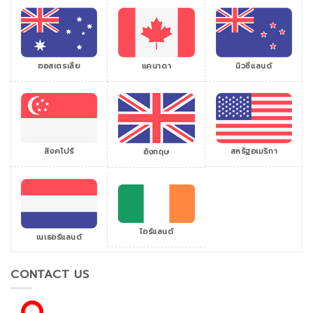
ออสเตรเลีย
แคนาดา
นิวซีแลนด์
สิงคโปร์
สหรัฐอเมริกา
อังกฤษ
ไอร์แลนด์
เนเธอร์แลนด์
CONTACT US