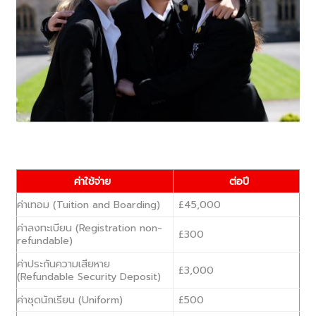
ค่าใช้จ่าย
ต่อปี
ค่าเทอม (Tuition and Boarding)
£45,000
ค่าลงทะเบียน (Registration non-
£300
refundable)
ค่าประกันความเสียหาย
£3,000
(Refundable Security Deposit)
ค่าชุดนักเรียน (Uniform)
£500