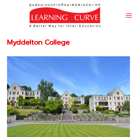
Skip
to
content
Myddelton College