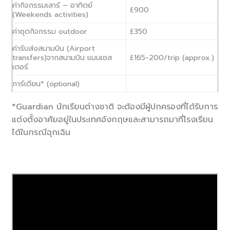
ค่ากิจกรรมเสาร์ – อาทิตย์
£900
(Weekends activities)
ค่าชุดกิจกรรม outdoor
£350
ค่ารับส่งสนามบิน (Airport
transfers)จากสนามบิน แมนเชส
£165-200/trip (approx.)
เตอร์
การ์เดียน* (optional)
*Guardian นักเรียนต่างชาติ จะต้องมีผู้ปกครองที่ได้รับการ
แต่งตั้งอาศัยอยู่ในประเทศอังกฤษและสามารถมาที่โรงเรียน
ได้ในกรณีฉุกเฉิน