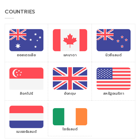
COUNTRIES
ออสเตรเลีย
แคนาดา
นิวซีแลนด์
สิงคโปร์
สหรัฐอเมริกา
อังกฤษ
ไอร์แลนด์
เนเธอร์แลนด์