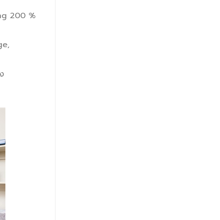
king 200 %
ge,
มง