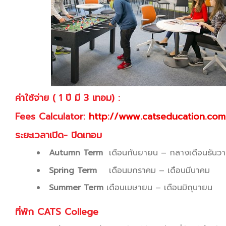
ค่าใช้จ่าย ( 1
ปี มี 3
เทอม) :
Fees Calculator:
http://www.catseducation.com/
ระยะเวลาเปิด- ปิดเทอม
Autumn Term
เดือนกันยายน – กลางเดือนธันว
Spring Term
เดือนมกราคม – เดือนมีนาคม
Summer Term
เดือนเมษายน – เดือนมิถุนายน
ที่พัก CATS College