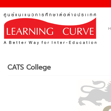
Skip
to
content
H
CATS College