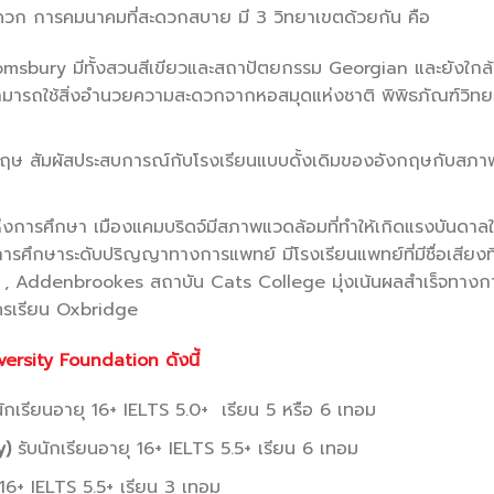
สะดวก การคมนาคมที่สะดวกสบาย มี 3 วิทยาเขตด้วยกัน คือ
oomsbury มีทั้งสวนสีเขียวและสถาปัตยกรรม Georgian และยังใกล้
มารถใช้สิ่งอำนวยความสะดวกจากหอสมุดแห่งชาติ พิพิธภัณฑ์วิทย
งกฤษ สัมผัสประสบการณ์กับโรงเรียนแบบดั้งเดิมของอังกฤษกับสภาพ
แห่งการศึกษา เมืองแคมบริดจ์มีสภาพแวดล้อมที่ทำให้เกิดแรงบันดาลใ
งการศึกษาระดับปริญญาทางการแพทย์ มีโรงเรียนแพทย์ที่มีชื่อเสียงที
 , Addenbrookes สถาบัน Cats College มุ่งเน้นผลสำเร็จทางก
ัครเรียน Oxbridge
iversity Foundation
ดังนี้
ักเรียนอายุ 16+ IELTS 5.0+ เรียน 5 หรือ 6 เทอม
y)
รับนักเรียนอายุ 16+ IELTS 5.5+ เรียน 6 เทอม
 16+ IELTS 5.5+ เรียน 3 เทอม