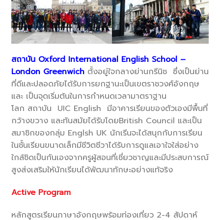
สถาบัน Oxford International English School –
London Greenwich
ตั้งอยู่ใจกลางย่านกรีนิช
ซึ่งเป็นย่าน
ที่ดีและปลอดภัยได้
รับการยกฐานะเป็นเขตราชวงศ์อั
งกฤษ
และ เป็นจุดเริ่มต้
นในการกำหนดเวลามาตราฐาน
โลก สถาบัน UIC English มีอาคารเรียนของตัวเองมีพื้นที่
กว้างขวาง และทันสมัยได้รับโดยBritish Council และเป็น
สมาชิกของกลุ่ม Englsh UK นักเรีนจะได้สนุกกับการเรี
ยน
ในชั้นเรียนขนาดเล็กมีชีวิตชี
วาได้รับการดูแลเอาใจใส่อย่
าง
ใกล้ชิดเป็นกันเองจากครูผู้
สอนที่เชี่ยวชาญและมีประสบการณ์
สูงส่งเสริมให้นักเรียนได้พั
ฒนาทักษะอย่างแท้จริง
Active Program
หลักสูตรเรียนภาษาอังกฤษพร้อมท่องเที่ยว 2-4 สัปดาห์