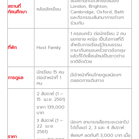
ชมสถานที่ไฮไลท์ของเมือง
สถานที่
London, Brighton,
หลังเลิกเรียน
ทัศนศึกษา
Cambridge, Oxford, Bath
เเละกิจกรรมสันทนาการต่างๆ
ร่วมกัน
1 ครอบครัว ต่อนักเรียน 2 คน
แยกชาย หญิง เป็นโอกาสที่ดี
สำหรับการเรียนรู้วัฒนธรรม
ที่พัก
Host Family
ภาษากับครอบครัวชาวอังกฤษ
แล้วก็ได้เพื่อนใหม่เป็นชาวต่าง
ชาติอีกด้วย
นักเรียน 15 คน
มีเจ้าหน้าที่คนไทยดูแลน้องๆ
การดูแล
ต่อเจ้าหน้าที่ 1
ตลอดการเดินทาง
คน
2 สัปดาห์ (1 –
15 เม.ย. 2561)
ราคา 139,000
บาท
3 สัปดาห์ (1 –
น้องๆ สามารถเลือกระยะเวลาไป
22 เม.ย.
ได้ตั้งเเต่ 2, 3 เเละ 4 สัปดาห์
2561)
พิเศษ!! ลดทันที 3,000 บาท เมื่อ
ราคา