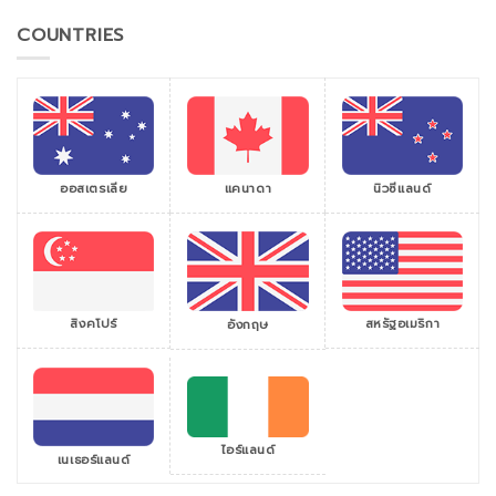
COUNTRIES
ออสเตรเลีย
แคนาดา
นิวซีแลนด์
สิงคโปร์
สหรัฐอเมริกา
อังกฤษ
ไอร์แลนด์
เนเธอร์แลนด์