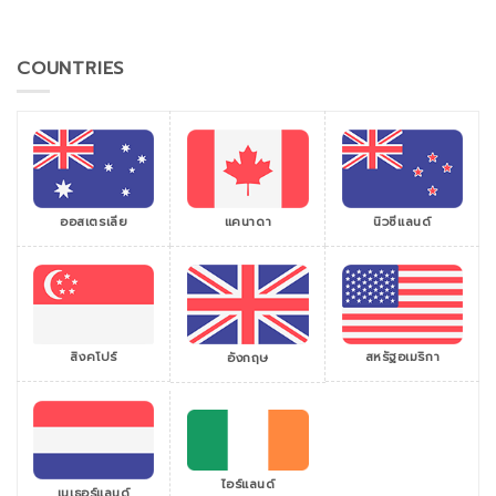
COUNTRIES
ออสเตรเลีย
แคนาดา
นิวซีแลนด์
สิงคโปร์
สหรัฐอเมริกา
อังกฤษ
ไอร์แลนด์
เนเธอร์แลนด์