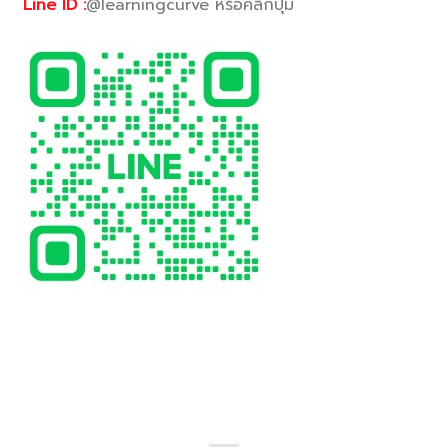
Line ID :
@learningcurve หรือคลิกปุ่ม