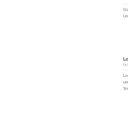
Go
Un
L
13
Lo
มห
วิท