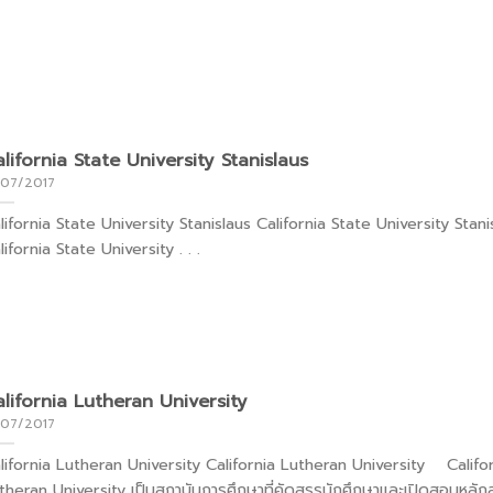
lifornia State University Stanislaus
/07/2017
lifornia State University Stanislaus California State University Sta
lifornia State University . . .
lifornia Lutheran University
/07/2017
lifornia Lutheran University California Lutheran University Califo
theran University เป็นสถาบันการศึกษาที่คัดสรรนักศึกษาและเปิดสอนหลักสู