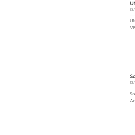
U
13
UN
VE
So
13
So
Ar