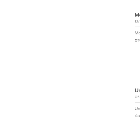
M
13
Mo
ชา
Un
05
Un
ย้