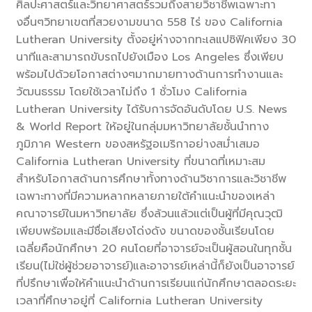
ศิลปะศาสตร์และวิทยาศาสตร์รวมถึงสายวิชาชีพเฉพาะทา
งอื่นๆวิทยาเขตที่สวยงามขนาด 558 ไร่ ของ California
Lutheran University ตั้งอยู่ห่างจากทะเลแปซิฟิคเพียง 30
นาทีและสามารถขับรถไปยังเมือง Los Angeles ซึ่งเพียบ
พร้อมไปด้วยโอกาสต่างๆมากมายทางด้านการทำงานและ
วัฒนธรรม โดยใช้เวลาไม่ถึง 1 ชั่วโมง California
Lutheran University ได้รับการจัดอันดับโดย U.S. News
& World Report ให้อยู่ในกลุ่มมหาวิทยาลัยชั้นนำทาง
ภูมิภาค Western ของสหรัฐอเมริกาอย่างสม่ำเสมอ
California Lutheran University ที่ขนาดที่เหมาะสม
สำหรับโอกาสด้านการศึกษาทั้งทางด้านวิชาการและวิชาชีพ
เฉพาะทางที่มีความหลากหลายภายใต้คำแนะนำของเหล่า
คณาจารย์ในมหาวิทยาลัย ซึ่งล้วนแล้วแต่เป็นผู้ที่มีคุณวุฒิ
เพียบพร้อมและมีชื่อเสียงโด่งดัง ขนาดของชั้นเรียนโดย
เฉลี่ยคือนักศึกษา 20 คนโดยที่อาจารย์จะเป็นผู้สอนในทุกชั้น
เรียน(ไม่ใช่ผู้ช่วยอาจารย์)และอาจารย์เหล่านี้ก็ยังเป็นอาจารย์
ที่ปรึกษาเพื่อให้คำแนะนำด้านการเรียนแก่นักศึกษาตลอดระยะ
เวลาที่ศึกษาอยู่ที่ California Lutheran University