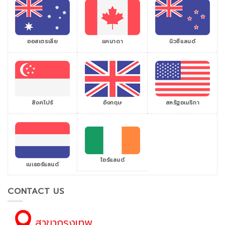
ออสเตรเลีย
แคนาดา
นิวซีแลนด์
สิงคโปร์
สหรัฐอเมริกา
อังกฤษ
ไอร์แลนด์
เนเธอร์แลนด์
CONTACT US
สาขากรุงเทพ