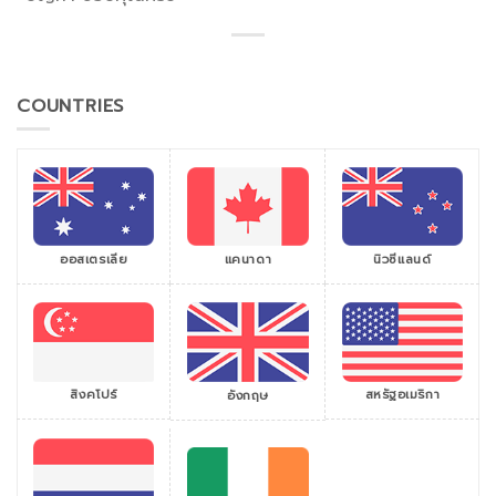
COUNTRIES
ออสเตรเลีย
แคนาดา
นิวซีแลนด์
สิงคโปร์
สหรัฐอเมริกา
อังกฤษ