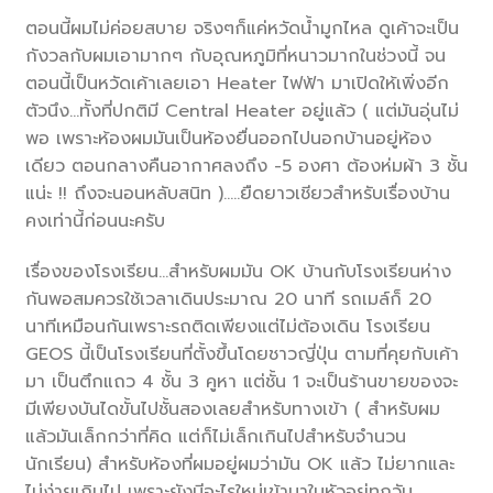
ตอนนี้ผมไม่ค่อยสบาย จริงๆก็แค่หวัดน้ำมูกไหล ดูเค้าจะเป็น
กังวลกับผมเอามากๆ กับอุณหภูมิที่หนาวมากในช่วงนี้ จน
ตอนนี้เป็นหวัดเค้าเลยเอา Heater ไฟฟ้า มาเปิดให้เพิ่งอีก
ตัวนึง…ทั้งที่ปกติมี Central Heater อยู่แล้ว ( แต่มันอุ่นไม่
พอ เพราะห้องผมมันเป็นห้องยื่นออกไปนอกบ้านอยู่ห้อง
เดียว ตอนกลางคืนอากาศลงถึง -5 องศา ต้องห่มผ้า 3 ชั้น
แน่ะ !! ถึงจะนอนหลับสนิท )…..ยืดยาวเชียวสำหรับเรื่องบ้าน
คงเท่านี้ก่อนนะครับ
เรื่องของโรงเรียน…สำหรับผมมัน OK บ้านกับโรงเรียนห่าง
กันพอสมควรใช้เวลาเดินประมาณ 20 นาที รถเมล์ก็ 20
นาทีเหมือนกันเพราะรถติดเพียงแต่ไม่ต้องเดิน โรงเรียน
GEOS นี้เป็นโรงเรียนที่ตั้งขึ้นโดยชาวญี่ปุ่น ตามที่คุยกับเค้า
มา เป็นตึกแถว 4 ชั้น 3 คูหา แต่ชั้น 1 จะเป็นร้านขายของจะ
มีเพียงบันไดขั้นไปชั้นสองเลยสำหรับทางเข้า ( สำหรับผม
แล้วมันเล็กกว่าที่คิด แต่ก็ไม่เล็กเกินไปสำหรับจำนวน
นักเรียน) สำหรับห้องที่ผมอยู่ผมว่ามัน OK แล้ว ไม่ยากและ
ไม่ง่ายเกินไป เพราะยังมีอะไรใหม่เข้ามาในหัวอยู่ทุกวัน