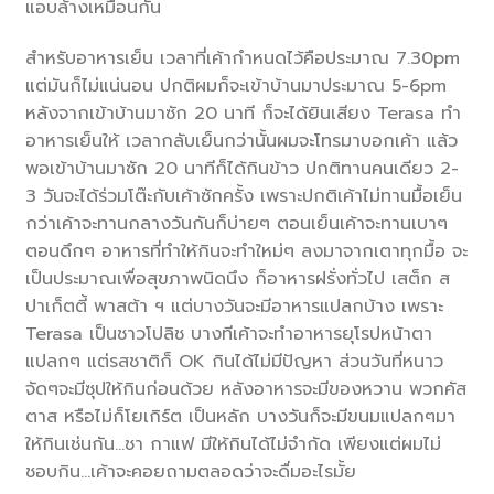
แอบล้างเหมือนกัน
สำหรับอาหารเย็น เวลาที่เค้ากำหนดไว้คือประมาณ 7.30pm
แต่มันก็ไม่แน่นอน ปกติผมก็จะเข้าบ้านมาประมาณ 5-6pm
หลังจากเข้าบ้านมาซัก 20 นาที ก็จะได้ยินเสียง Terasa ทำ
อาหารเย็นให้ เวลากลับเย็นกว่านั้นผมจะโทรมาบอกเค้า แล้ว
พอเข้าบ้านมาซัก 20 นาทีก็ได้กินข้าว ปกติทานคนเดียว 2-
3 วันจะได้ร่วมโต๊ะกับเค้าซักครั้ง เพราะปกติเค้าไม่ทานมื้อเย็น
กว่าเค้าจะทานกลางวันกันก็บ่ายๆ ตอนเย็นเค้าจะทานเบาๆ
ตอนดึกๆ อาหารที่ทำให้กินจะทำใหม่ๆ ลงมาจากเตาทุกมื้อ จะ
เป็นประมาณเพื่อสุขภาพนิดนึง ก็อาหารฝรั่งทั่วไป เสต็ก ส
ปาเก็ตตี้ พาสต้า ฯ แต่บางวันจะมีอาหารแปลกบ้าง เพราะ
Terasa เป็นชาวโปลิช บางทีเค้าจะทำอาหารยุโรปหน้าตา
แปลกๆ แต่รสชาติก็ OK กินได้ไม่มีปัญหา ส่วนวันที่หนาว
จัดๆจะมีซุปให้กินก่อนด้วย หลังอาหารจะมีของหวาน พวกคัส
ตาส หรือไม่ก็โยเกิร์ต เป็นหลัก บางวันก็จะมีขนมแปลกๆมา
ให้กินเช่นกัน…ชา กาแฟ มีให้กินได้ไม่จำกัด เพียงแต่ผมไม่
ชอบกิน…เค้าจะคอยถามตลอดว่าจะดื่มอะไรมั้ย