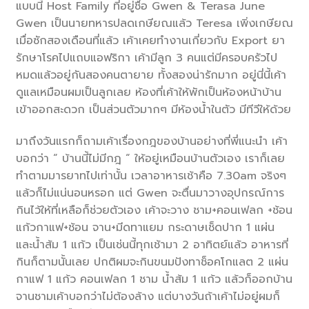
แบบนี้ Host Family ที่อยู่ชื่อ Gwen & Terasa June
Gwen เป็นนายทหารปลดเกษียณแล้ว Teresa เพิ่งเกษียณ
เมื่อซักสองเดือนที่แล้ว เค้าเคยทำงานเกี่ยวกับ Export ยา
รักษาโรคไปแถบแอฟริกา เค้ามีลูก 3 คนแต่มีครอบครัวไป
หมดแล้วอยู่กันสองคนตายาย ทั้งสองน่ารักมาก อยู่นี่นี้เค้า
ดูแลเหมือนผมเป็นลูกเลย ห้องที่เค้าให้พักเป็นห้องหน้าบ้าน
เข้าออกสะดวก เป็นส่วนตัวมากๆ มีห้องน้ำในตัว มีทีวีให้ด้วย
มาถึงวันแรกก็ถามเค้าเรื่องกฎของบ้านอย่างที่พี่แนะนำ เค้า
บอกว่า “ บ้านนี้ไม่มีกฎ “ ให้อยู่เหมือนบ้านตัวเอง เราก็เลย
ทำตามมารยาทไปเท่านั้น เวลาอาหารเช้าคือ 7.30am จริงๆ
แล้วก็ไม่แน่นอนหรอก แต่ Gwen จะตื่นมาวางอุปกรณ์การ
กินไว้ให้ที่เหลือก็ช่วยตัวเอง เค้าจะวาง ชาม+คอนเฟลก +ช้อน
แก้วกาแฟ+ช้อน จาน+มีดทาแยม กระดาษเช็ดปาก 1 แผ่น
และน้ำส้ม 1 แก้ว เป็นเช่นนี้ทุกเช้ามา 2 อาทิตย์แล้ว อาหารที่
กินก็ตามนั้นเลย ปกติผมจะกินขนมปังทาช็อคโกแลต 2 แผ่น
กาแฟ 1 แก้ว คอนเฟลก 1 ชาม น้ำส้ม 1 แก้ว แล้วก็ออกบ้าน
จานชามเค้าบอกว่าไม่ต้องล้าง แต่บางวันถ้าเค้าไม่อยู่ผมก็