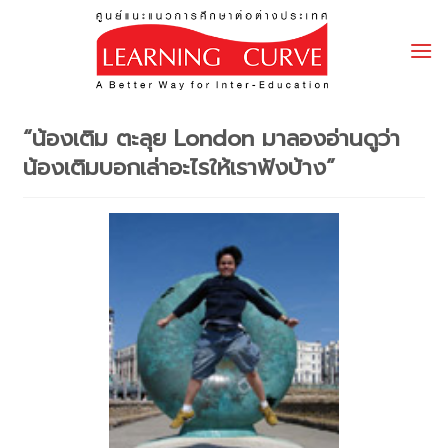
Skip
to
content
“น้องเติม ตะลุย London มาลองอ่านดูว่า
น้องเติมบอกเล่าอะไรให้เราฟังบ้าง”