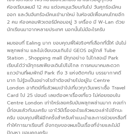
ห้องเรียนผมมี 12 คน แต่จะหมุนเวียนกันไป วันศุกร์จะมีคน
ออก และวันจันทร์จะมีคนเข้ามาใหม่ ในห้องมีเพื่อนคนไทยอีก
2 คน ห้องคอมพิวเตอร์มีคอมอยู่ 3 เครื่อง มี W-Lan ด้วย
นักเรียนมาจากหลายประเทศ นอกนั้นไม่มีอะไรครับ
ผมชอบที่ Ealing มาก ขอบคุณพี่ไฝจริงๆที่เลือกที่นี่ให้ มันไม่
พลุกพล่าน และไม่เงียบจนเกินไป GEOS อยู่ใกล้ Tube
Station , Shopping mall มีทุกอย่าง ไม่ไกลจะมี Park
เรียนได้ว่ามีทุกรสเพียงเดินไปไม่ไกล การคมนาคมสะดวก
แถวบ้านที่ผมพักมี Park ถึง 3 แห่งติดๆกัน บรรยากาศดี
มาก ไม่รู้จะเป็นอย่างไรถ้าต้องย้ายไปอยู่ใน Centre
London อาทิตย์ที่แล้วผมเข้าไปเที่ยวทุกวันเพราะซื้อ Travel
Card ไป 25 ปอนด์ เลยต้องหาเรื่องเที่ยว ไม่ค่อยชอบใน
Centre London เท่าไหร่เลยครับมันพลุกพล่านมาก คงเท่า
นี้ก่อนแล้วกันนะครับ เอาไว้มีเรื่องอะไรแล้วผมจะเล่าไปอีกนะ
ครับ ขอบคุณพี่ไฝอีกครั้งสำหรับคำแนะนำและการช่วยเหลือที่
ทำให้การมาเรียนที่ อังกฤษของผมเป็นเรื่องที่ง่ายและไม่มี
ปัญหา ขอบคุณครับ