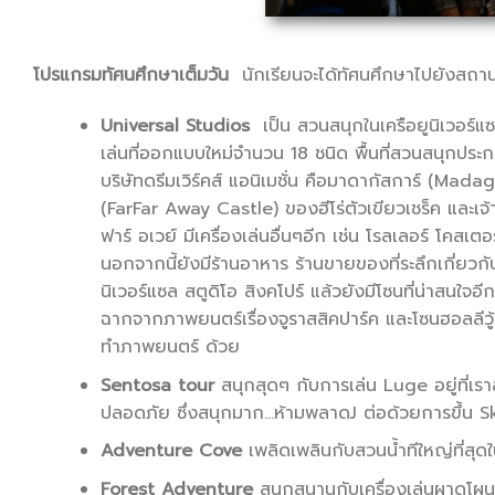
โปรแกรมทัศนศึกษาเต็มวัน
นักเรียนจะได้ทัศนศึกษาไปยังสถาน
Universal Studios
เป็น สวนสนุกในเครือยูนิเวอร์แซล
เล่นที่ออกแบบใหม่จำนวน 18 ชนิด พื้นที่สวนสนุกประก
บริษัทดรีมเวิร์คส์ แอนิเมชั่น คือมาดากัสการ์ (Madag
(FarFar Away Castle) ของฮีโร่ตัวเขียวเชร็ค และเจ
ฟาร์ อเวย์ มีเครื่องเล่นอื่นๆอีก เช่น โรลเลอร์ โคสเตอ
นอกจากนี้ยังมีร้านอาหาร ร้านขายของที่ระลึกเกี่ยว
นิเวอร์แซล สตูดิโอ สิงคโปร์ แล้วยังมีโซนที่น่าสนใจอ
ฉากจากภาพยนตร์เรื่องจูราสสิคปาร์ค และโซนฮอลลีวู้
ทำภาพยนตร์ ด้วย
Sentosa tour
สนุกสุดๆ กับการเล่น Luge อยู่ที่เรา
ปลอดภัย ซึ่งสนุกมาก…ห้ามพลาดJ ต่อด้วยการขึ้น Sk
Adventure Cove
เพลิดเพลินกับสวนน้ำทีใหญ่ที่สุดใ
Forest Adventure
สนุกสนานกับเครื่องเล่นผาดโผน