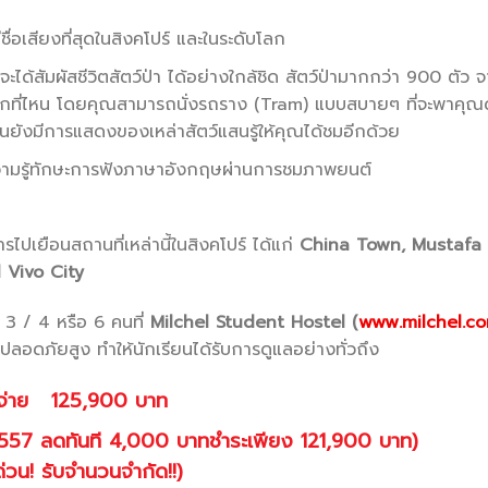
ื่อเสียงที่สุดในสิงคโปร์ และในระดับโลก
ณจะได้สัมผัสชีวิตสัตว์ป่า ได้อย่างใกล้ชิด สัตว์ป่ามากกว่า 900 ตัว
จากที่ไหน โดยคุณสามารถนั่งรถราง (Tram) แบบสบายๆ ที่จะพาคุณดู
ยังมีการแสดงของเหล่าสัตว์แสนรู้ให้คุณได้ชมอีกด้วย
ามรู้ทักษะการฟังภาษาอังกฤษผ่านการชมภาพยนต์
ปเยือนสถานที่เหล่านี้ในสิงคโปร์ ได้แก่
China Town, Mustafa 
 Vivo City
3 / 4 หรือ 6 คนที่
Milchel Student Hostel (
www.milchel.c
มปลอดภัยสูง ทำให้นักเรียนได้รับการดูแลอย่างทั่วถึง
จ่าย
125,900 บาท
์ 2557 ลดทันที 4,000 บาทชำระเพียง 121,900 บาท)
่วน! รับจำนวนจำกัด!!)