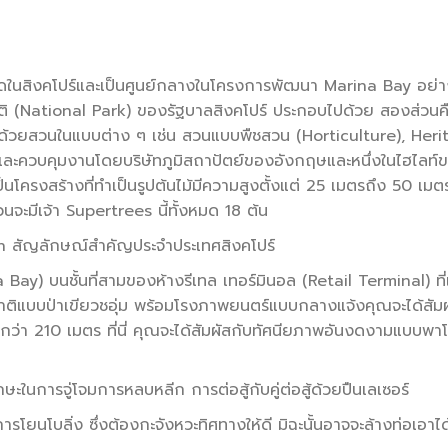
สุดในสิงคโปร์และเป็นศูนย์กลางในโครงการพัฒนา Marina Bay อย่าง
 (National Park) ของรัฐบาลสิงคโปร์ ประกอบไปด้วย สองส่วนค
วยสวนในแบบต่าง ๆ เช่น สวนแบบพืชสวน (Horticulture), Heri
ละควบคุมงานโดยบริษัทภูมิสถาปัตย์ของอังกฤษและหนึ่งในไฮไลท์ขอ
็นโครงสร้างที่ทำเป็นรูปต้นไม้มีความสูงตั้งแต่ 25 เมตรถึง 50 เมตร
วนจะมีเจ้า Supertrees นี้ทั้งหมด 18 ต้น
n สัญลักษณ์สำคัญประจำประเทศสิงคโปร์
ina Bay) บนชั้นที่สามของห้างรีเทล เทอร์มินอล (Retail Terminal) ที
าติแบบป่าเขียวชอุ่ม พร้อมโรงภาพยนตร์แบบกลางแจ้งคุณจะได้สัมผั
ว่า 210 เมตร ที่นี่ คุณจะได้สัมผัสกับทัศนียภาพอันงดงามแบบพา
ษะในการจู่โจมการหลบหลีก การต่อสู้กับคู่ต่อสู้ด้วยปืนเลเซอร์
โยนโบลิ่ง ซึ่งต้องกะจังหวะทิศทางให้ดี มิฉะนั้นอาจจะล้างท่อเอาได