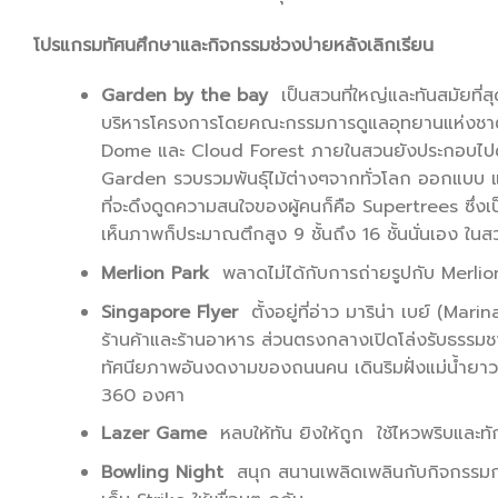
โปรแกรมทัศนศึกษาและกิจกรรมช่วงบ่ายหลังเลิกเรียน
Garden by the bay
เป็นสวนที่ใหญ่และทันสมัยที่
บริหารโครงการโดยคณะกรรมการดูแลอุทยานแห่งชาติ
Dome และ Cloud Forest ภายในสวนยังประกอบไปด้
Garden รวบรวมพันธุ์ไม้ต่างๆจากทั่วโลก ออกแบบ แ
ที่จะดึงดูดความสนใจของผู้คนก็คือ Supertrees ซึ่งเป
เห็นภาพก็ประมาณตึกสูง 9 ชั้นถึง 16 ชั้นนั่นเอง ในส
Merlion Park
พลาดไม่ได้กับการถ่ายรูปกับ Merlio
Singapore Flyer
ตั้งอยู่ที่อ่าว มาริน่า เบย์ (Mar
ร้านค้าและร้านอาหาร ส่วนตรงกลางเปิดโล่งรับธรรมช
ทัศนียภาพอันงดงามของถนนคน เดินริมฝั่งแม่น้ำยาวก
360 องศา
Lazer Game
หลบให้ทัน ยิงให้ถูก ใช้ไหวพริบและทัก
Bowling Night
สนุก สนานเพลิดเพลินกับกิจกรรมการ