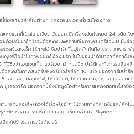
ที่ท่องเที่ยวสำคัญต่างๆ ตลอดระยะเวลาที่ร่วมโครงการ
แห่งแรกที่เปิดในเอเชียตะวันออก มีเครื่องเล่นทั้งหมด 24 ชนิด โดย
อบด้วยธีมปาร์คที่รวมตัวละครและสถานที่ในภาพยนตร์แอนิเม ชั่นชื่
ascar)และเชร็ค (Shrek) ธีมปาร์คที่อยู่ใกล้ๆกันคือ ปราสาทฟาร์ ฟาร
้าหญิงฟีโอน่าในภาพยนตร์เรื่องเชร็ค ในโซนธีมปาร์คมาดากัสการ์แล
ร์ ที่มีชื่อว่าเอนเชนเท็ด แอร์เวย์, ม้าหมุนบีช ปาร์ตี้และกิจกรรมอื่น
กับตัวละครในภาพยนตร์ของดรีมเวิร์คส์อีก 10 แห่ง นอกจากธีมปาร์ค 
ีก 5 โซน เช่น เมืองไซไฟ, โซนอียิปต์, โซนนิวยอร์ก, โซนเดอะลอสต์เวิ
ด บูเลอวาร์ด นอกจากนี้ยังมีสตูดิโอสำหรับการแสดงสดที่เกี่ยวข้อ
สามารถปล่อยให้รถวิ่งได้เร็วหรือช้าๆ ไปตามทางที่ลาดชันและโค้งไป
yride เราสามารถเห็นวิวของเกาะเซ็นโตซ่าจาก Skyride,
นสิงคโปร์ เช่นการสไลด์เดอร์