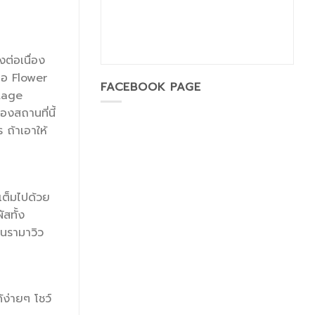
ต่อเนื่อง
ือ Flower
FACEBOOK PAGE
tage
งสถานที่นี้
 ถ้าเอาให้
่เต็มไปด้วย
สทั้ง
โนรามาวิว
้ง่ายๆ โชว์