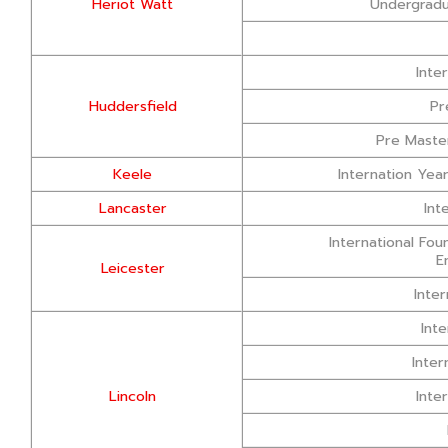
Heriot Watt
Undergradu
Inte
Huddersfield
Pr
Pre Master
Keele
Internation Year
Lancaster
Int
International Fo
E
Leicester
Inte
Int
Inter
Lincoln
Inte