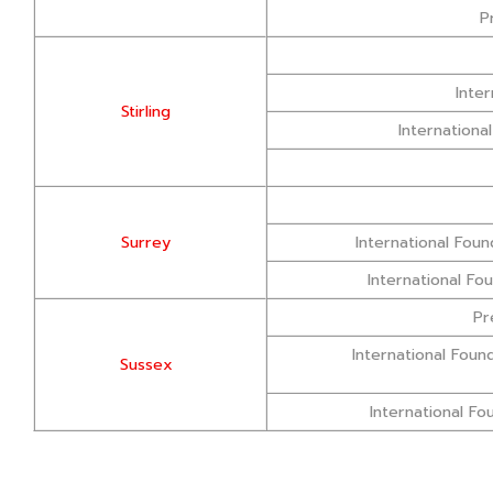
P
Inte
Stirling
Internation
Surrey
International Fou
International Fo
Pr
International Foun
Sussex
International Fo