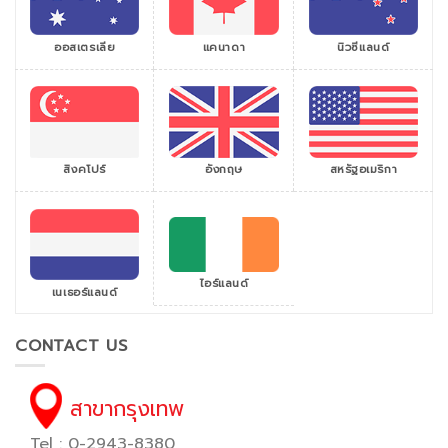
ออสเตรเลีย
แคนาดา
นิวซีแลนด์
สิงคโปร์
สหรัฐอเมริกา
อังกฤษ
ไอร์แลนด์
เนเธอร์แลนด์
CONTACT US
สาขากรุงเทพ
Tel : 0-2943-8380