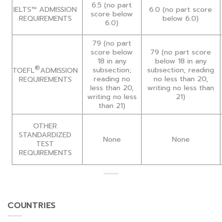
6.5 (no part
6.0 (no part score
IELTS™ ADMISSION
score below
below 6.0)
REQUIREMENTS
6.0)
79 (no part
score below
79 (no part score
18 in any
below 18 in any
®
subsection;
subsection; reading
TOEFL
ADMISSION
reading no
no less than 20,
REQUIREMENTS
less than 20,
writing no less than
writing no less
21)
than 21)
OTHER
STANDARDIZED
None
None
TEST
REQUIREMENTS
COUNTRIES