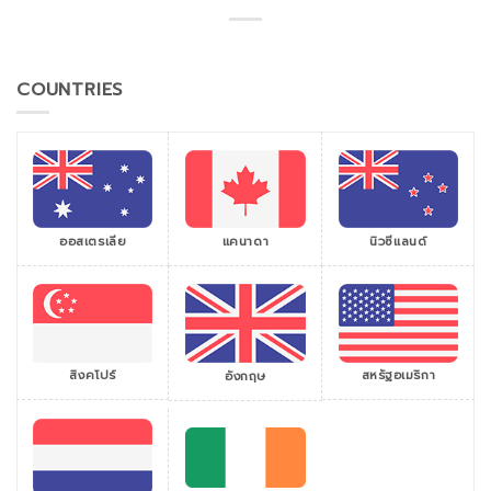
COUNTRIES
ออสเตรเลีย
แคนาดา
นิวซีแลนด์
สิงคโปร์
สหรัฐอเมริกา
อังกฤษ