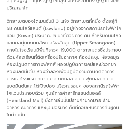
อนุปริญญา อนุปริญญาขั้นสูง จนถึงระดับปริญญาตรีและ
ปริญญาโท
วิทยาเขตของไดเมนชั่นมี 3 แห่ง วิทยาเขตที่หนึ่ง ตั้งอยู่ที่
58 ถนนโลว์แลนด์ (Lowland) อยู่ห่างจากสถานีรถไฟฟ้าโค
แวน (Kovan) ประมาณ 5 นาทีด้วยการเดิน สำหรับถนนโลว์
แลนด์อยู่บนถนนอัพเปอร์เซลังกูน (Upper Serangoon)
ภายในโรงเรียนมีพื้นที่ราวๆ 19,000 ตารางเมตรซึ่งประกอบ
ด้วยห้องเรียนที่ติดเครื่องปรับอากาศ ห้องประชุม ห้องสมุด
ห้องปฏิบัติการทางฟิสิกส์ ห้องปฏิบัติการเคมีและชีววิทยา
ห้องมัลติมีเดีย ห้องจำลองเพื่อปฏิบัติงานด้านภัตตาคาร
บาร์และโรงแรม สนามบาสเกตบอล สนามฟุตบอล สนาม
แบดมินตันและโต๊ะปิงปอง บริเวณรอบๆ ของสถานีรถไฟฟ้า
โคแวนประกอบด้วย ศูนย์การค้าฮาร์ทแลนด์มอลล์
(Heartland Mall) ซึ่งภายในนั้นมีร้านค้ามากมาย ร้าน
อาหาร ธนาคาร และซุปเปอร์มาร์เก็ตที่คอยให้บริการกับผู้คน
ในย่านนั้น