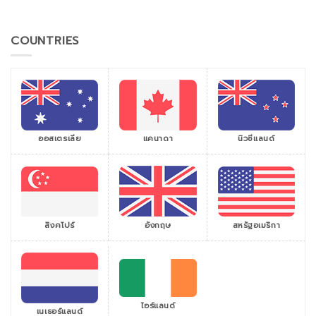
COUNTRIES
ออสเตรเลีย
แคนาดา
นิวซีแลนด์
สิงคโปร์
สหรัฐอเมริกา
อังกฤษ
ไอร์แลนด์
เนเธอร์แลนด์