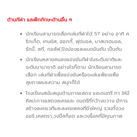
ด้านกีฬา และฝึกทักษะด้านอื่น ๆ
นักเรียนสามารถเลือกเล่นกีฬาได้ 57 อย่าง อาทิ ค
ริกเก็ต, เทนนิส, ฮอกกี้, ฟุตบอล, บาสเกตบอล,
รักบี้, สกี, กอล์ฟ,ปิงปองและแบดมินตัน เป็นต้น
นักเรียนหลายคนลงแข่งขันกีฬาในระดับชาติและ
ระดับนานาชาติ อย่างไรก็ตาม นักเรียนสามารถ
เลือก เล่นกีฬาเพื่อแข่งขันหรือจะเล่นเพียงเพื่อ
สุขภาพและความ สนุกก็ได้
โรงเรียนสนับสนุนด้านการแสดง และดนตรี ทา ให้มี
ศิลปะการแสดงละครและ ดนตรีที่กว้างขวาง มีการ
สร้างละครเวทีและละครเพลงที่ยิ่งใหญ่ รวมทั้งวง
ออร์ เคสตรา,วงปี่สก็อต และวงร็อคที่มีคุณภาพ