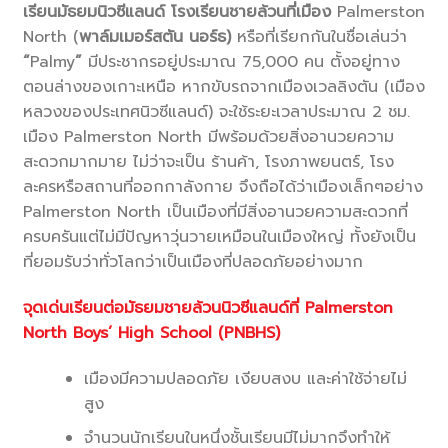
เรียนมัธยมนิวซีแลนด์
โรงเรียนชายล้วนที่
เมือง
Palmerston
North (
พาล์มเมอร์สตัน นอร์ธ
)
หรือที่เรียกกันในชื่อเล่นว่า
“
Palmy
”
มีประชากรอยู่ประมาณ 75,000 คน ตั้งอยู่ทาง
ตอนล่างของเกาะเหนือ หากขับรถจากเมืองเวลลิงตัน (เมือง
หลวงของประเทศนิวซีแลนด์) จะใช้ระยะเวลาประมาณ 2 ชม.
เมือง Palmerston North มีพร้อมด้วยสิ่งอานวยความ
สะดวกมากมาย ไม่ว่าจะเป็น ร้านค้า, โรงภาพยนตร์, โรง
ละครหรือสถานที่ออกกาลังกาย จึงถือได้ว่าเมืองเล็กๆอย่าง
Palmerston North เป็นเมืองที่มีสิ่งอานวยความสะดวกที่
ครบครันแต่ไม่มีปัญหาวุ่นวายเหมือนในเมืองใหญ่ ทั้งยังเป็น
ที่ยอมรับว่าทั่วโลกว่าเป็นเมืองที่ปลอดภัยอย่างมาก
จุดเด่นเรียนต่อมัธยมชายล้วนนิวซีแลนด์ที่
Palmerston
North Boys’ High School (PNBHS)
เมืองมีความปลอดภัย เงียบสงบ และค่าใช้จ่ายไม่
สูง
จำนวนนักเรียนในหนึ่งชั้นเรียนมีไม่มากจึงทำให้