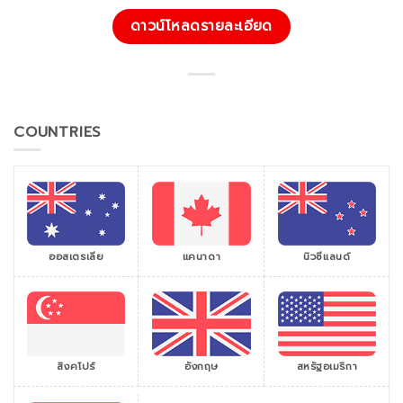
ดาวน์โหลดรายละเอียด
COUNTRIES
ออสเตรเลีย
แคนาดา
นิวซีแลนด์
สิงคโปร์
สหรัฐอเมริกา
อังกฤษ