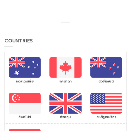
COUNTRIES
ออสเตรเลีย
แคนาดา
นิวซีแลนด์
สิงคโปร์
สหรัฐอเมริกา
อังกฤษ