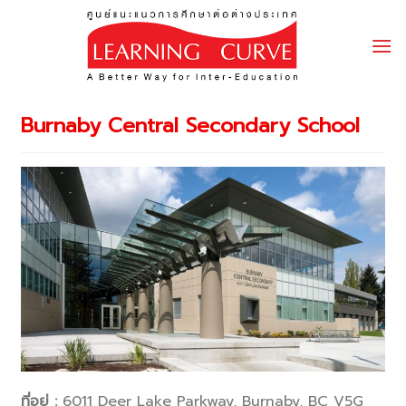
Skip
to
content
Burnaby Central Secondary School
ที่อยู่ :
6011 Deer Lake Parkway, Burnaby, BC V5G