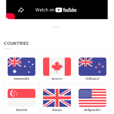
COUNTRIES
ออสเตรเลีย
แคนาดา
นิวซีแลนด์
สิงคโปร์
สหรัฐอเมริกา
อังกฤษ