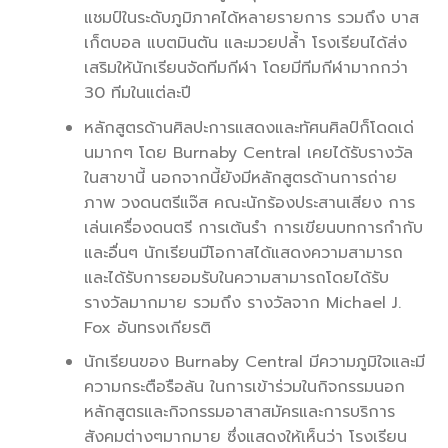
แชมป์ในระดับภูมิภาคได้หลายรายการ รวมถึง บาส
เก็ตบอล แบตมินตัน และมวยปล้ำ โรงเรียนได้ส่ง
เสริมให้นักเรียนจัดทีมกีฬา โดยมีทีมกีฬามากกว่า
30 ทีมในแต่ละปี
หลักสูตรด้านศิลปะการแสดงและทัศนศิลป์ก็โดดเด่
นมากๆ โดย Burnaby Central เคยได้รับรางวัล
ในสาขานี้ นอกจากนี้ยังมีหลักสูตรด้านการถ่าย
ภาพ วงดนตรีแจ๊ส คณะนักร้องประสานเสียง การ
เล่นเครื่องดนตรี การเต้นรำ การเขียนบทการกำกับ
และอื่นๆ นักเรียนมีโอกาสได้แสดงความสามารถ
และได้รับการยอมรับในความสามารถโดยได้รับ
รางวัลมากมาย รวมถึง รางวัลจาก Michael J.
Fox อันทรงเกียรติ
นักเรียนของ Burnaby Central มีความภูมิใจและมี
ความกระตือรือล้น ในการเข้าร่วมในกิจกรรมนอก
หลักสูตรและกิจกรรมอาสาสมัครและการบริการ
สังคมต่างๆมากมาย ซึ่งแสดงให้เห็นว่า โรงเรียน