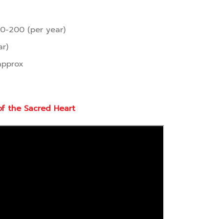
50-200 (per year)
ar)
approx
f the Sacred Heart