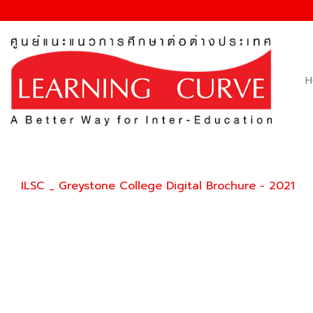
Skip
to
content
H
ILSC _ Greystone College Digital Brochure - 2021