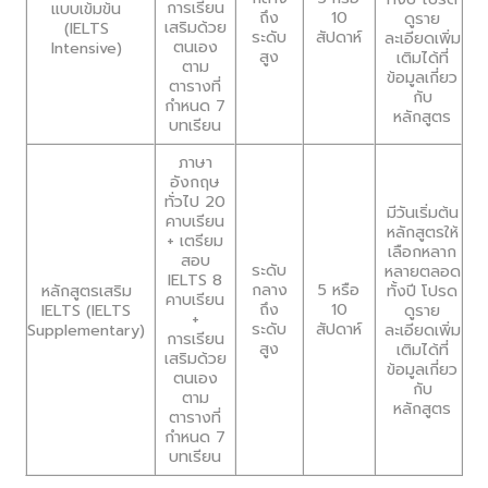
การเรียน
แบบเข้มข้น
ถึง
10
ดูราย
เสริมด้วย
(IELTS
ระดับ
สัปดาห์
ละเอียดเพิ่ม
ตนเอง
Intensive)
สูง
เติมได้ที่
ตาม
ข้อมูลเกี่ยว
ตารางที่
กับ
กำหนด 7
หลักสูตร
บทเรียน
ภาษา
อังกฤษ
ทั่วไป 20
มีวันเริ่มต้น
คาบเรียน
หลักสูตรให้
+ เตรียม
เลือกหลาก
สอบ
ระดับ
หลายตลอด
IELTS 8
กลาง
5 หรือ
หลักสูตรเสริม
ทั้งปี โปรด
คาบเรียน
ถึง
10
IELTS (IELTS
ดูราย
+
ระดับ
สัปดาห์
Supplementary)
ละเอียดเพิ่ม
การเรียน
สูง
เติมได้ที่
เสริมด้วย
ข้อมูลเกี่ยว
ตนเอง
กับ
ตาม
หลักสูตร
ตารางที่
กำหนด 7
บทเรียน