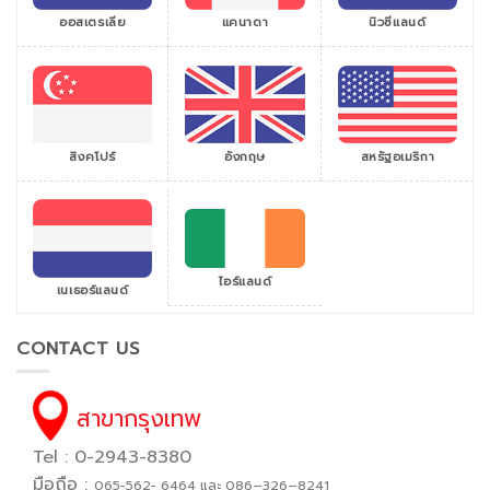
ออสเตรเลีย
แคนาดา
นิวซีแลนด์
สิงคโปร์
สหรัฐอเมริกา
อังกฤษ
ไอร์แลนด์
เนเธอร์แลนด์
CONTACT US
สาขากรุงเทพ
Tel : 0-2943-8380
มือถือ :
065−562− 6464 และ 086–326–8241