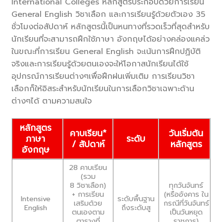
International Colleges หลักสูตรประกอบด้วยการเรียน
General English วิชาเลือก และการเรียนรู้ด้วยตัวเอง 35
ชั่วโมงต่อสัปดาห์ หลักสูตรนี้เป็นหนทางที่รวดเร็วที่สุดสำหรับ
นักเรียนที่จะสามารถฝึกใช้ภาษา อังกฤษได้อย่างคล่องแคล่ว
ในขณะที่การเรียน General English จะเน้นการฝึกปฏิบัติ
จริงและการเรียนรู้ด้วยตนเองจะให้โอกาสนักเรียนได้ใช้
อุปกรณ์การเรียนต่างๆเพื่อฝึกฝนเพิ่มเติม การเรียนวิชา
เลือกก็ให้อิสระสำหรับนักเรียนในการเลือกวิชาเฉพาะด้าน
ต่างๆได้ ตามความสนใจ
หลักสูตร
คาบเรียน*
วันเริ่มต้น
ภาษา
ระดับ
/ สัปดาห์
หลักสูตร
อังกฤษ
28 คาบเรียน
(รวม
8 วิชาเลือก)
ทุกวันจันทร์
+ การเรียน
(หรืออังคาร ใน
ระดับพื้นฐาน
Intensive
เสริมด้วย
กรณีที่วันจันทร์
ถึงระดับสู
English
ตนเองตาม
เป็นวันหยุด
ตารางที่
ราชการ)