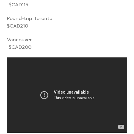
$CAD115
Round-trip Toronto
$CAD210
Vancouver
$CAD200