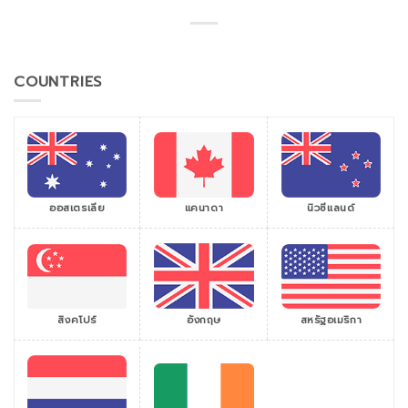
COUNTRIES
ออสเตรเลีย
แคนาดา
นิวซีแลนด์
สิงคโปร์
สหรัฐอเมริกา
อังกฤษ