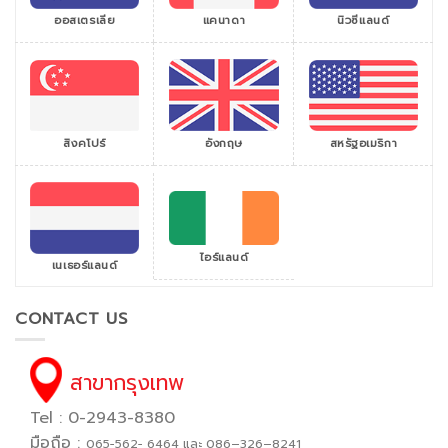
ออสเตรเลีย
แคนาดา
นิวซีแลนด์
สิงคโปร์
สหรัฐอเมริกา
อังกฤษ
ไอร์แลนด์
เนเธอร์แลนด์
CONTACT US
สาขากรุงเทพ
Tel : 0-2943-8380
มือถือ :
065−562− 6464 และ 086–326–8241